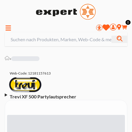
0
»
Web-Code: 12181157613
Trevi XF 500 Partylautsprecher