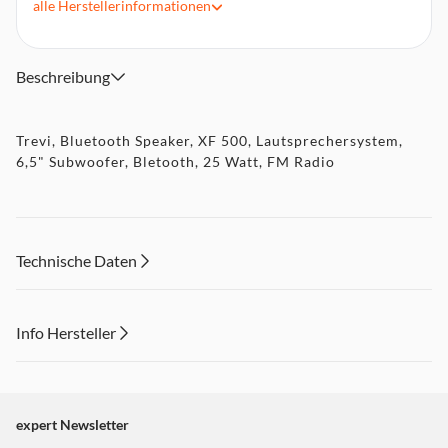
alle
Herstellerinformationen
Abmessungen (BxHxT): 245 x 210 x 390 mm
Gewicht: 6 kg
Beschreibung
Trevi, Bluetooth Speaker, XF 500, Lautsprechersystem,
6,5" Subwoofer, Bletooth, 25 Watt, FM Radio
Technische Daten
Info Hersteller
Dieser Inhalt wird aufgrund Ihrer Cookie Präferenzen nicht
angezeigt. Um diesen Inhalt anzuzeigen aktivieren Sie bitte
"Marketing".
expert Newsletter