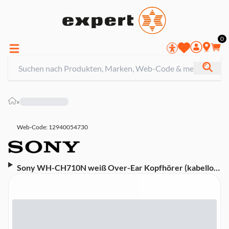
0
»
Web-Code: 12940054730
Sony WH-CH710N weiß Over-Ear Kopfhörer (kabellos,
Noise Cancelling, eingebauter Voice Assistant, NFC,
Bluetooth)