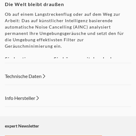
Die Welt bleibt draußen
Ob auf einem Langstreckenflug oder auf dem Weg zur
Arbeit: Das auf künstlicher Intelligenz basierende
automatische Noise Cancelling (AINC) analysiert
permanent Ihre Umgebungsgeräusche und setzt den für
die Umgebung effektivsten Filter zur
Geräuschminimierung ein.
Sie bestimmen, was Sie hören – mit der dualen
Geräuschsensor-Technologie
Technische Daten
Ein nach vorn und ein nach hinten ausgerichtetes
Mikrofon sorgen dafür, dass der WH-CH710N mehr
Umgebungsgeräusche erkennt. Ob Straßenlärm oder
Gespräche im Büro – schalten Sie die Geräuschkulisse
Info Hersteller
einfach aus und tauchen Sie voll und ganz in Ihrer
Lieblingsmusik ein.
Dieser Inhalt wird aufgrund Ihrer Cookie Präferenzen nicht
angezeigt. Um diesen Inhalt anzuzeigen aktivieren Sie bitte
Individueller Sound
"Marketing".
expert Newsletter
Dank des Ambient Sound-Modus haben Sie die volle
Einstellungen anpassen