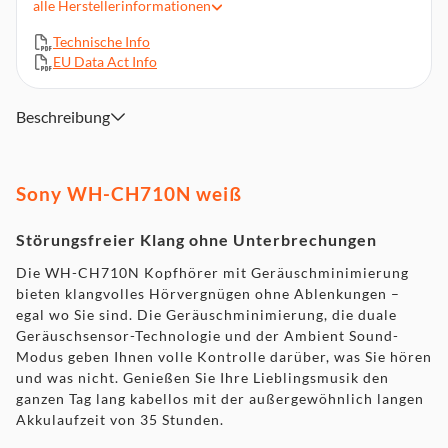
alle
Herstellerinformationen
Dank 30-mm-Treibereinheit genießen Sie noch
detailreicheren Sound
Technische Info
Smartphone-Kompatibilität für Freisprechfunktion und
EU Data Act Info
Nutzung der Sprachsteuerung
Lange Akkulaufzeit: bis zu 35 Std. Musikwiedergabe
Beschreibung
abhängig vom verwendeten Modus
Quick Charge: 10 Min für 60 Min Spielzeit
Kopfhörer kann wahlweise über Audiokabel verwendet
werden
Sony WH-CH710N weiß
Störungsfreier Klang ohne Unterbrechungen
Die WH-CH710N Kopfhörer mit Geräuschminimierung
bieten klangvolles Hörvergnügen ohne Ablenkungen –
egal wo Sie sind. Die Geräuschminimierung, die duale
Geräuschsensor-Technologie und der Ambient Sound-
Modus geben Ihnen volle Kontrolle darüber, was Sie hören
und was nicht. Genießen Sie Ihre Lieblingsmusik den
ganzen Tag lang kabellos mit der außergewöhnlich langen
Akkulaufzeit von 35 Stunden.