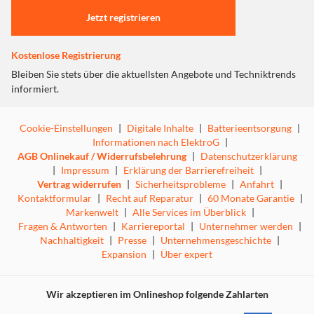
Kontrolle über Ihr Hörerlebnis. Wenn Sie ihn einschalten,
können Sie beim Musikhören weiterhin die wichtigen
Jetzt registrieren
Alltagsgeräusche wahrnehmen, wie den Straßenverkehr
und Ansagen auf Bahnhöfen oder Flughäfen.
Kostenlose Registrierung
Bleiben Sie stets über die aktuellsten Angebote und Techniktrends
Hörvergnügen für den ganzen Tag dank
informiert.
Schnellladefunktion
Der integrierte Li-Ionen-Akku sorgt für bis zu 35 Stunden
Cookie-Einstellungen
|
Digitale Inhalte
|
Batterieentsorgung
|
Musikgenuss mit einer einzigen Aufladung. Der
Informationen nach ElektroG
|
Schnellladevorgang bringt Ihnen 60 Minuten
AGB Onlinekauf / Widerrufsbelehrung
|
Datenschutzerklärung
Hörvergnügen bei nur 10 Minuten Ladezeit.
|
Impressum
|
Erklärung der Barrierefreiheit
|
Vertrag widerrufen
|
Sicherheitsprobleme
|
Anfahrt
|
Stilvolles Design
Kontaktformular
|
Recht auf Reparatur
|
60 Monate Garantie
|
Markenwelt
|
Alle Services im Überblick
|
Das schlanke, abgerundete Design macht den Kopfhörer
Fragen & Antworten
|
Karriereportal
|
Unternehmer werden
|
WH-CH710N neben der ausgezeichneten Akustik auch
Nachhaltigkeit
|
Presse
|
Unternehmensgeschichte
|
optisch zu einem absoluten Highlight.
Expansion
|
Über expert
Mit den 30-mm-Treibern verpassen Sie keinen Beat
Wir akzeptieren im Onlineshop folgende Zahlarten
Die neuen 30-mm-Treiber erzielen einen kristallklaren
Klang, auch auf leichten und bequemen Kopfhörern – von