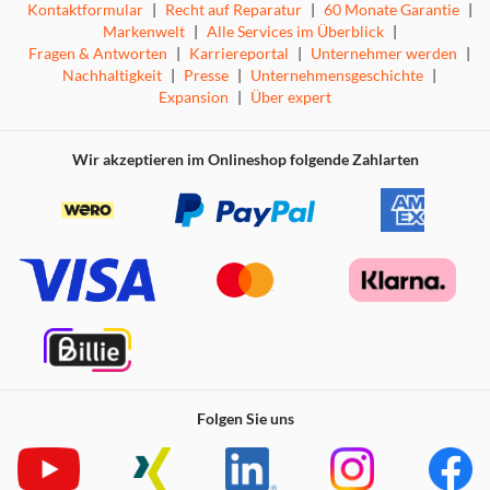
Kontaktformular
|
Recht auf Reparatur
|
60 Monate Garantie
|
Markenwelt
|
Alle Services im Überblick
|
Fragen & Antworten
|
Karriereportal
|
Unternehmer werden
|
5-Mikrofon-Technologie. Klarere Gespräche,
Nachhaltigkeit
|
Presse
|
Unternehmensgeschichte
|
Expansion
|
Über expert
selbst an lauten Orten
Wir akzeptieren im Onlineshop folgende Zahlarten
Wenn Sie telefonieren, werden spezielle Mikrofone und
ein Algorithmus zur Rauschunterdrückung kombiniert, um
Ihre Stimme klar zu erfassen und Hintergrundgeräusche
zu reduzieren. Selbst wenn Sie an einem sehr windigen Tag
auf einer belebten Straße in der Stadt unterwegs sind,
wird Ihre Stimme deutlich übertragen und die Person, mit
der Sie sprechen, wird nicht von dem abgelenkt, was um
Sie herum vorgeht.
Folgen Sie uns
Bis zu 70 Stunden Spielzeit (50 mit Noise
Cancelling)