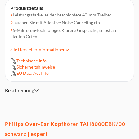
Produktdetails
Leistungsstarke, seidenbeschichtete 40-mm-Treiber
Tauchen Sie mit Adaptive Noise Canceling ein
5-Mikrofon-Technologie. Klarere Gespräche, selbst an
lauten Orten
Bis zu 70 Stunden Spielzeit (50 mit Noise Cancelling)
alle
Herstellerinformationen
Bluetooth ® Multipoint-Konnektivität und Auracast™
Austauschbarer Akku und Ohrkappenpolster für den
Technische Info
Gebrauch über viele Jahre
Sicherheitshinweise
EU Data Act Info
Stoßfestes, staubdichtes Hartschalen-Reiseetui im
Lieferumfang enthalten
Eine schnelle 10-minütige Ladung bietet 8 Stunde
Beschreibung
Wiedergabezeit
Philips Headphones App. Personalisieren Sie Einstellungen
und Steuerungselemente
RSC-zertifizierter recycelter Kunststoff, umweltfreundliche
Verpackung
Philips Over-Ear Kopfhörer TAH8000EBK/00
schwarz | expert