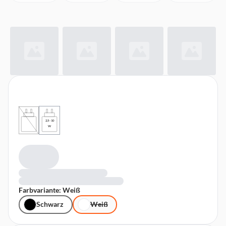
2,5 - 10
W
Farbvariante: Weiß
Schwarz
Weiß