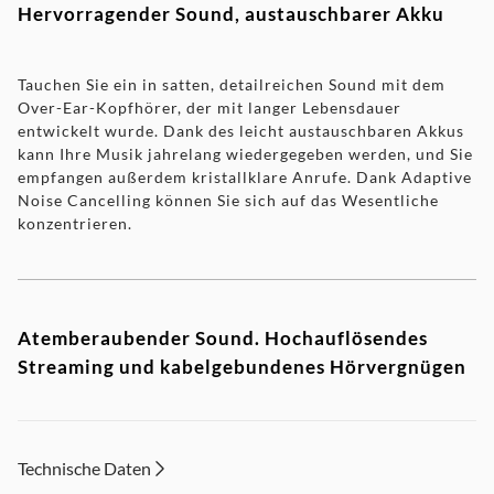
Hervorragender Sound, austauschbarer Akku
Tauchen Sie ein in satten, detailreichen Sound mit dem
Over-Ear-Kopfhörer, der mit langer Lebensdauer
entwickelt wurde. Dank des leicht austauschbaren Akkus
kann Ihre Musik jahrelang wiedergegeben werden, und Sie
empfangen außerdem kristallklare Anrufe. Dank Adaptive
Noise Cancelling können Sie sich auf das Wesentliche
konzentrieren.
Atemberaubender Sound. Hochauflösendes
Streaming und kabelgebundenes Hörvergnügen
Die seidenbeschichteten 40-mm-Treiber sorgen für
detailreichen Sound und Dynamic Bass sorgt für satte,
Technische Daten
volle Bässe auch bei geringer Lautstärke. Die LDAC- und