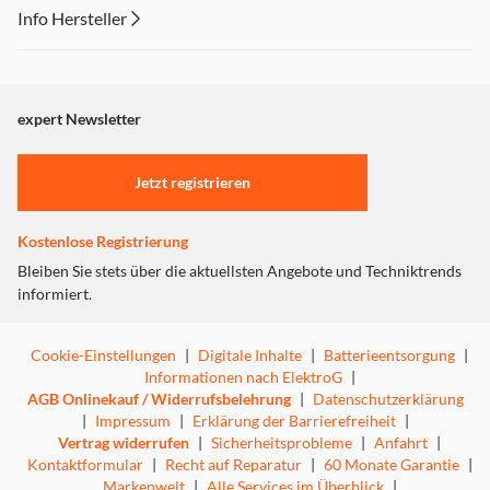
Info Hersteller
Dieser Inhalt wird aufgrund Ihrer Cookie Präferenzen nicht
angezeigt. Um diesen Inhalt anzuzeigen aktivieren Sie bitte
"Marketing".
expert Newsletter
Einstellungen anpassen
Jetzt registrieren
Kostenlose Registrierung
Bleiben Sie stets über die aktuellsten Angebote und Techniktrends
informiert.
Cookie-Einstellungen
|
Digitale Inhalte
|
Batterieentsorgung
|
Informationen nach ElektroG
|
AGB Onlinekauf / Widerrufsbelehrung
|
Datenschutzerklärung
|
Impressum
|
Erklärung der Barrierefreiheit
|
Vertrag widerrufen
|
Sicherheitsprobleme
|
Anfahrt
|
Kontaktformular
|
Recht auf Reparatur
|
60 Monate Garantie
|
Markenwelt
|
Alle Services im Überblick
|