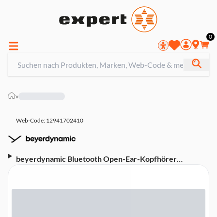
0
»
Web-Code: 12941702410
beyerdynamic Bluetooth Open-Ear-Kopfhörer
AMIRON ZERO, Sport (00232152) (Bluetooth, IP54,
App, USB-C)