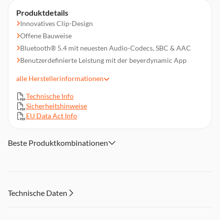
Produktdetails
Innovatives Clip-Design
Offene Bauweise
Bluetooth® 5.4 mit neuesten Audio-Codecs, SBC & AAC
Benutzerdefinierte Leistung mit der beyerdynamic App
Akkulaufzeit bis zu 20 Stunden
alle
Herstellerinformationen
Spritzwassergeschützt gemäß IP54-Zertifizierung
Technische Info
Lieferumfang: Ohrhörer links und rechts (L / R), Ladecase,
Sicherheitshinweise
USB-C-Ladekabel, Kurzanleitung, Compliance Booklet
EU Data Act Info
Beste Produktkombinationen
Technische Daten