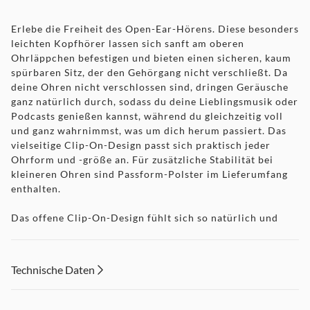
Erlebe die Freiheit des Open-Ear-Hörens. Diese besonders
leichten Kopfhörer lassen sich sanft am oberen
Ohrläppchen befestigen und bieten einen sicheren, kaum
spürbaren Sitz, der den Gehörgang nicht verschließt. Da
deine Ohren nicht verschlossen sind, dringen Geräusche
ganz natürlich durch, sodass du deine Lieblingsmusik oder
Podcasts genießen kannst, während du gleichzeitig voll
und ganz wahrnimmst, was um dich herum passiert. Das
vielseitige Clip-On-Design passt sich praktisch jeder
Ohrform und -größe an. Für zusätzliche Stabilität bei
kleineren Ohren sind Passform-Polster im Lieferumfang
enthalten.
Das offene Clip-On-Design fühlt sich so natürlich und
bequem an, sodass du fast vergisst, dass du sie trägst, egal
ob du Erledigungen machst, arbeitest oder spazieren
gehst.
Technische Daten
Drei vielseitige Hörmodi können durch Antippen aktiviert
werden: Der Standard-Modus liefert erstklassige