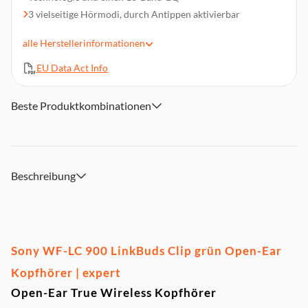
3 vielseitige Hörmodi, durch Antippen aktivierbar
Natürlicher Sitz dank exklusiver Passform-Polster
alle
Herstellerinformationen
Klare Anrufqualität dank KI
Genieße bis zu 37 Stunden Wiedergabezeit (9 Stunden mit
EU Data Act Info
den Kopfhörern + 28 Stunden mit dem Ladecase) und
Schnellladefunktion
Beste Produktkombinationen
Intuitive Tipp- und App-Steuerung, plus automatische
Lautstärkeregelung und Schnellzugriffsmodus für sofortige
Wiedergabe
Lieferumfang: LinkBuds Clip, Ladeetui, USB-C-Kabel,
Passform-Polster, Garantiekarte, Referenzhandbuch
Beschreibung
Sony WF-LC 900 LinkBuds Clip grün Open-Ear
Kopfhörer | expert
Open-Ear True Wireless Kopfhörer