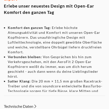
Laptop und Handy hin u. herwechseln
Erlebe unser neuestes Design mit Open-Ear
Lieferumfang: Kopfhörer, Ladecase, USB-C Kabel
Komfort den ganzen Tag
Komfort den ganzen Tag:
Erlebe höchste
Atmungsaktivität und Komfort mit unseren Open-Ear
Kopfhörern. Das unaufdringliche Design mit
Luftleittechnologie, eine doppelt gewölbte Oberfläche
und weiche, verstellbare Ohrbügel liefern druckfreien
Komfort.
Verbunden bleiben:
Von Gesprächen bis hin zum
Verkehrsgeschehen, mit den AeroFit 2 Open-Ear
Kopfhörern weißt du immer, was um dich herum
geschieht - auch dann wenn du deine Lieblingslieder
hörst.
Satter Klang:
Die 20 mm × 11,5 mm großen Racetrack-
Treiber und die von soundcore entwickelte BassTurbo-
Technologie sorgen für tiefe Bässe, klare Mitten und
lebendige Höhen. Freue dich auf kabellosen Hi-Res-
Klang, verfeinert durch LDAC.
Kristallklare Anrufe:
4 strahlformende Mikrofone und
Technische Daten