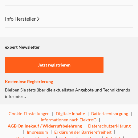
ein hochmoderner KI-Algorithmus erfassen deine
Stimme und filtern gleichzeitig den Lärm heraus. Selbst
in belebten Straßen bleibst du bei wichtigen
Info Hersteller
Gesprächen mühelos zu hören.
Müheloses Laden für längere Spielzeit:
Lege das Case
Dieser Inhalt wird aufgrund Ihrer Cookie Präferenzen nicht
auf ein kabelloses Ladegerät für einfaches Laden ohne
angezeigt. Um diesen Inhalt anzuzeigen aktivieren Sie bitte
Verheddern. Einmal laden bietet 10h Musikgenuss und
mit dem Ladecase 42h.
"Marketing".
expert Newsletter
Einstellungen anpassen
Jetzt registrieren
Kostenlose Registrierung
Bleiben Sie stets über die aktuellsten Angebote und Techniktrends
informiert.
Cookie-Einstellungen
|
Digitale Inhalte
|
Batterieentsorgung
|
Informationen nach ElektroG
|
AGB Onlinekauf / Widerrufsbelehrung
|
Datenschutzerklärung
|
Impressum
|
Erklärung der Barrierefreiheit
|