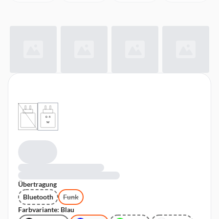
0 - 5
W
Übertragung
Bluetooth
Funk
Farbvariante: Blau