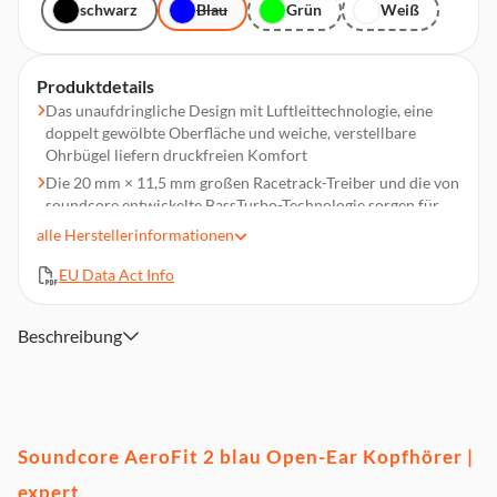
schwarz
Blau
Grün
Weiß
Produktdetails
Das unaufdringliche Design mit Luftleittechnologie, eine
doppelt gewölbte Oberfläche und weiche, verstellbare
Ohrbügel liefern druckfreien Komfort
Die 20 mm × 11,5 mm großen Racetrack-Treiber und die von
soundcore entwickelte BassTurbo-Technologie sorgen für
tiefe Bässe, klare Mitten und lebendige Höhen
alle
Herstellerinformationen
4 strahlformende Mikrofone und ein hochmoderner KI-
EU Data Act Info
Algorithmus erfassen deine Stimme und filtern gleichzeitig
den Lärm heraus.
Genieße 10 Stunden lang ununterbrochen Musik mit nur
Beschreibung
einmal Laden
Mit dem Ladecase die Spielzeit auf 42 Stunden verlängern
Schnelles laden durch die Schnelladefunktion (10 Min.= 4
Std.)
Soundcore AeroFit 2 blau Open-Ear Kopfhörer |
Sicher vor Schweiß, Staub und Spritzern durch IP55-Schutz
Durch die Multipoint-Verbindung ganz einfach zwischen
expert