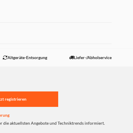
 "Marketing".
Altgeräte-Entsorgung
Liefer-/Abholservice
tzt registrieren
erung
er die aktuellsten Angebote und Techniktrends informiert.