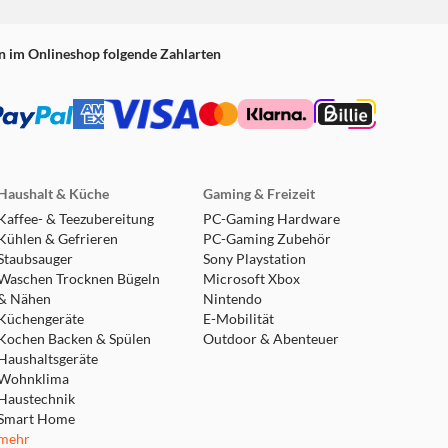
n im Onlineshop folgende Zahlarten
Haushalt & Küche
Gaming & Freizeit
Kaffee- & Teezubereitung
PC-Gaming Hardware
Kühlen & Gefrieren
PC-Gaming Zubehör
Staubsauger
Sony Playstation
Waschen Trocknen Bügeln
Microsoft Xbox
& Nähen
Nintendo
Küchengeräte
E-Mobilität
Kochen Backen & Spülen
Outdoor & Abenteuer
Haushaltsgeräte
Wohnklima
Haustechnik
Smart Home
mehr