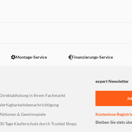
 nicht angezeigt. Um diesen Inhalt anzuzeigen aktivieren Sie bitte
Montage-Service
Finanzierungs-Service
expert Newsletter
Direktabholung in Ihrem Fachmarkt
Je
Verfügbarkeitsbenachrichtigung
Aktionen & Gewinnspiele
Kostenlose Registri
Bleiben Sie stets üb
30 Tage Käuferschutz durch Trusted Shops