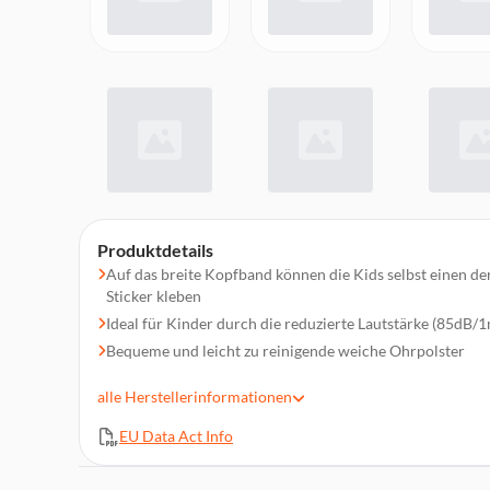
Produktdetails
Auf das breite Kopfband können die Kids selbst einen der
Sticker kleben
Ideal für Kinder durch die reduzierte Lautstärke (85dB
Bequeme und leicht zu reinigende weiche Ohrpolster
7-stufige Längenverstellung für optimalen Sitz
alle
Herstellerinformationen
Einfache L / R-Erkennung
Einseitig geführtes Anschlusskabel
EU Data Act Info
0,8 m langes Anschlusskabel