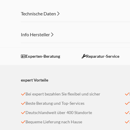
Technische Daten
Info Hersteller
Dieser Inhalt wird aufgrund Ihrer Cookie Präferenzen
Einstellungen anpassen
Experten-Beratung
Reparatur-Service
expert Vorteile
Bei expert bezahlen Sie flexibel und sicher
Beste Beratung und Top-Services
Deutschlandweit über 400 Standorte
Bequeme Lieferung nach Hause