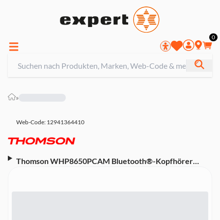
0
»
Web-Code: 12941364410
Thomson WHP8650PCAM Bluetooth®-Kopfhörer
"Teens´n UP", On-Ear, Pink Camouflage (00132505)
(Bluetooth, kabellos, Mikrofon für Telefonate u.
Sprachsteuerungen)