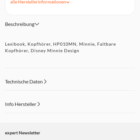
alle
Herstellerinformationen
Lautstärkereglung
Sensibilität: 85 dB
Beschreibung
Lexibook, Kopfhörer, HP010MN, Minnie, Faltbare
Kopfhörer, Disney Minnie Design
Technische Daten
Info Hersteller
Dieser Inhalt wird aufgrund Ihrer Cookie Präferenzen nicht
angezeigt. Um diesen Inhalt anzuzeigen aktivieren Sie bitte
"Marketing".
expert Newsletter