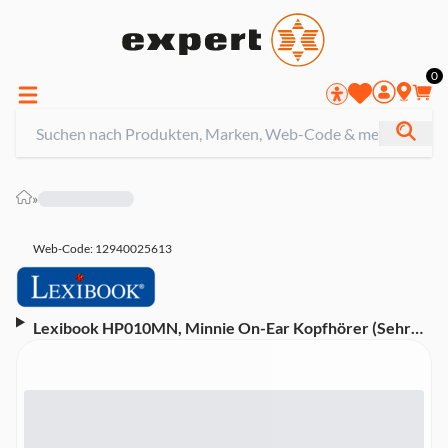
0
»
Web-Code: 12940025613
Lexibook HP010MN, Minnie On-Ear Kopfhörer (Sehr
leichte Ausführung / Einklappbar, für Kinder)