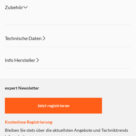
Zubehör
Technische Daten
Info Hersteller
Dieser Inhalt wird aufgrund Ihrer Cookie Präferenzen nicht
angezeigt. Um diesen Inhalt anzuzeigen aktivieren Sie bitte
"Marketing".
expert Newsletter
Einstellungen anpassen
Jetzt registrieren
Kostenlose Registrierung
Bleiben Sie stets über die aktuellsten Angebote und Techniktrends