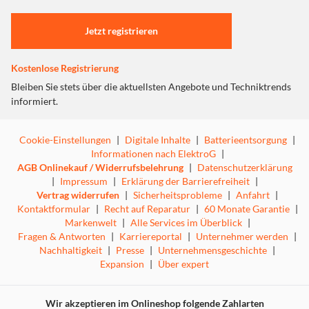
umschalten. Unterhalte dich per TalkThru mit deinen
Einstellungen anpassen
Freunden, ohne die Kopfhörer herausnehmen zu müssen.
Jetzt registrieren
Wische einfach über die Ohrhörer,
um die Funktionen zu aktivieren.
Kostenlose Registrierung
Echte Freiheit mit True Wireless
Bleiben Sie stets über die aktuellsten Angebote und Techniktrends
JBL LIVE 300TWS Kopfhörer sind völlig kabellos, ohne
informiert.
dass dich etwas einschränkt.
Freihändige Telefonate in Stereo
Cookie-Einstellungen
|
Digitale Inhalte
|
Batterieentsorgung
|
Wo auch immer du dich auf der Welt befindest, und was
Informationen nach ElektroG
|
auch immer du tust, deine Musik ist bei der Reise dabei.
AGB Onlinekauf / Widerrufsbelehrung
|
Datenschutzerklärung
Bleibe in Kontakt mit kristallklaren Anrufen in
|
Impressum
|
Erklärung der Barrierefreiheit
|
Stereoqualität ganz ohne Hintergrundgeräusche. Entdecke
Vertrag widerrufen
|
Sicherheitsprobleme
|
Anfahrt
|
die unbegrenzte Freiheit, die dir die
Kontaktformular
|
Recht auf Reparatur
|
60 Monate Garantie
|
Markenwelt
|
Alle Services im Überblick
|
Freisprecheinrichtung bietet, ohne dich abzulenken,
Fragen & Antworten
|
Karriereportal
|
Unternehmer werden
|
während die Berührungssteuerung Zugriff auf alle
Nachhaltigkeit
|
Presse
|
Unternehmensgeschichte
|
möglichen Funktionen ermöglicht.
Expansion
|
Über expert
Sofortiger Zugriff auf Sprachassistenten
Der Sprachassistent liefert dir den Bedienkomfort von
Wir akzeptieren im Onlineshop folgende Zahlarten