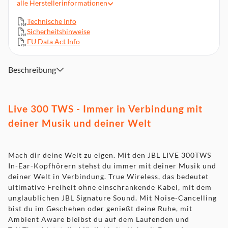
alle
Herstellerinformationen
20 Stunden kombinierte Wiedergabe: Nie ohne Sound
Technische Info
Sichere und komfortable Passform
Sicherheitshinweise
Schweiß- und wasserabweisend
EU Data Act Info
Beschreibung
Live 300 TWS - Immer in Verbindung mit
deiner Musik und deiner Welt
Mach dir deine Welt zu eigen. Mit den JBL LIVE 300TWS
In-Ear-Kopfhörern stehst du immer mit deiner Musik und
deiner Welt in Verbindung. True Wireless, das bedeutet
ultimative Freiheit ohne einschränkende Kabel, mit dem
unglaublichen JBL Signature Sound. Mit Noise-Cancelling
bist du im Geschehen oder genießt deine Ruhe, mit
Ambient Aware bleibst du auf dem Laufenden und