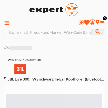
0
»
Web-Code: 12941025384
JBL Live 300 TWS schwarz In-Ear Kopfhörer (Bluetooth,
Noise-Cancelling, IPX5 Schweiß- und
Wasserabweisend, Ambient Aware und TalkThru-
Technologie, kabellos)