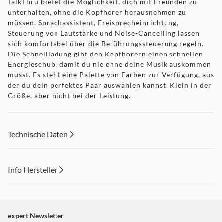
TalkThru bietet die Möglichkeit, dich mit Freunden zu
unterhalten, ohne die Kopfhörer herausnehmen zu
müssen. Sprachassistent, Freisprecheinrichtung,
Steuerung von Lautstärke und Noise-Cancelling lassen
sich komfortabel über die Berührungssteuerung regeln.
Die Schnellladung gibt den Kopfhörern einen schnellen
Energieschub, damit du nie ohne deine Musik auskommen
musst. Es steht eine Palette von Farben zur Verfügung, aus
der du dein perfektes Paar auswählen kannst. Klein in der
Größe, aber nicht bei der Leistung.
Merkmale und Vorteile
JBL Signature Sound
Technische Daten
Mit ihrer kleinen Größe, aber mit riesiger Leistung liefern
die JBL LIVE 300TWS Kopfhörer den Sound, den du von
JBL erwartest.
Info Hersteller
Ambient Aware und TalkThru-Technologie
Dieser Inhalt wird aufgrund Ihrer Cookie Präferenzen nicht
Übernimm die Kontrolle über deine Außenwelt. Mit
angezeigt. Um diesen Inhalt anzuzeigen aktivieren Sie bitte
Ambient Aware kannst du in einem Augenblick vom
"Marketing".
expert Newsletter
absoluten Eintauchen in die Musik auf deine Umgebung