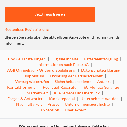
Einstellungen anpassen
Jetzt registrieren
Kostenlose Registrierung
Bleiben Sie stets über die aktuellsten Angebote und Techniktrends
informiert.
Cookie-Einstellungen
|
Digitale Inhalte
|
Batterieentsorgung
|
Informationen nach ElektroG
|
AGB Onlinekauf / Widerrufsbelehrung
|
Datenschutzerklärung
|
Impressum
|
Erklärung der Barrierefreiheit
|
Vertrag widerrufen
|
Sicherheitsprobleme
|
Anfahrt
|
Kontaktformular
|
Recht auf Reparatur
|
60 Monate Garantie
|
Markenwelt
|
Alle Services im Überblick
|
Fragen & Antworten
|
Karriereportal
|
Unternehmer werden
|
Nachhaltigkeit
|
Presse
|
Unternehmensgeschichte
|
Expansion
|
Über expert
Wir akzeptieren im Onlineshop folgende Zahlarten