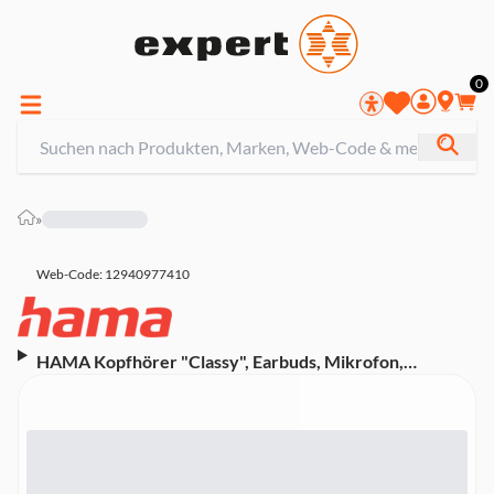
0
»
Web-Code: 12940977410
HAMA Kopfhörer "Classy", Earbuds, Mikrofon,
Kabelknickschutz, USB-C, Weiß (00221786)