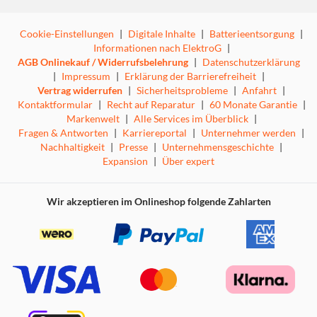
Cookie-Einstellungen
|
Digitale Inhalte
|
Batterieentsorgung
|
Informationen nach ElektroG
|
AGB Onlinekauf / Widerrufsbelehrung
|
Datenschutzerklärung
|
Impressum
|
Erklärung der Barrierefreiheit
|
Smart Charging Case™ für ein nahtloses Erlebnis
Vertrag widerrufen
|
Sicherheitsprobleme
|
Anfahrt
|
Kontaktformular
|
Recht auf Reparatur
|
60 Monate Garantie
|
Markenwelt
|
Alle Services im Überblick
|
Das überarbeitete Smart Charging Case™ dient
Fragen & Antworten
|
Karriereportal
|
Unternehmer werden
|
gleichzeitig als Steuerzentrale für deine Ohrhörer – mit
Nachhaltigkeit
|
Presse
|
Unternehmensgeschichte
|
einer einfachen Benutzeroberfläche, die die Bedienung
Expansion
|
Über expert
einfacher macht als je zuvor. Über das intuitive Display
kannst du die Lautstärke anpassen, zwischen Titeln
Wir akzeptieren im Onlineshop folgende Zahlarten
wechseln, ANC oder Ambient Sound steuern und den EQ
optimieren – ganz ohne Smartphone oder App.
True Adaptive Noise Cancelling 2.0,