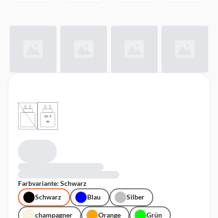
2,5 - 5
W
Farbvariante: Schwarz
Schwarz
Blau
Silber
champagner
Orange
Grün