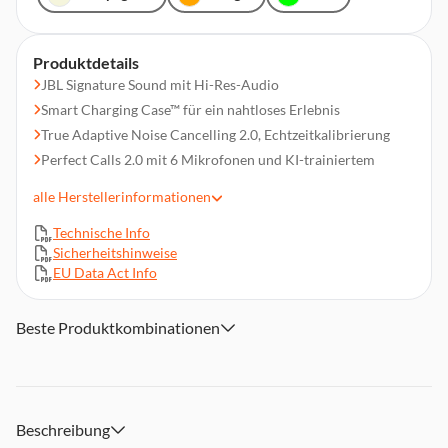
Produktdetails
JBL Signature Sound mit Hi-Res-Audio
Smart Charging Case™ für ein nahtloses Erlebnis
True Adaptive Noise Cancelling 2.0, Echtzeitkalibrierung
Perfect Calls 2.0 mit 6 Mikrofonen und KI-trainiertem
Algorithmus
alle
Herstellerinformationen
Bis zu 50 Stunden Wiedergabezeit sowie kabelloses Laden
Bluetooth® der nächsten Generation mit LE Audio
Technische Info
Sicherheitshinweise
Wasser- und staubresistentes Design gemäß IP54
EU Data Act Info
Personi-Fi 3.0
Mit der JBL Headphones App kannst du alles selbst steuern
Beste Produktkombinationen
Einfacher Zugriff auf Google Finder und Audio Switch
Beschreibung