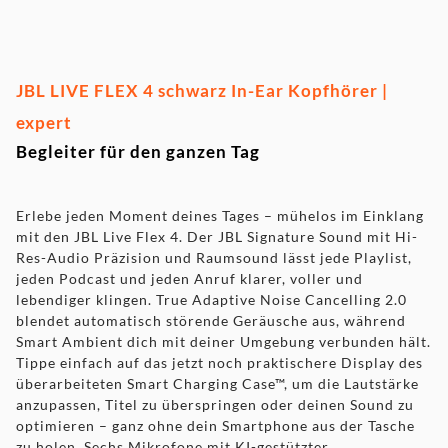
JBL LIVE FLEX 4 schwarz In-Ear Kopfhörer |
expert
Begleiter für den ganzen Tag
Erlebe jeden Moment deines Tages – mühelos im Einklang
mit den JBL Live Flex 4. Der JBL Signature Sound mit Hi-
Res-Audio Präzision und Raumsound lässt jede Playlist,
jeden Podcast und jeden Anruf klarer, voller und
lebendiger klingen. True Adaptive Noise Cancelling 2.0
blendet automatisch störende Geräusche aus, während
Smart Ambient dich mit deiner Umgebung verbunden hält.
Tippe einfach auf das jetzt noch praktischere Display des
überarbeiteten Smart Charging Case™, um die Lautstärke
anzupassen, Titel zu überspringen oder deinen Sound zu
optimieren – ganz ohne dein Smartphone aus der Tasche
zu holen. Sechs Mikrofone mit KI-gestützter