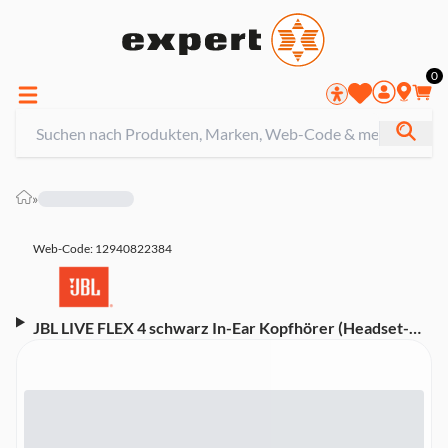
0
»
Web-Code: 12940822384
JBL LIVE FLEX 4 schwarz In-Ear Kopfhörer (Headset-
Funktion, Bluetooth, kabellos,noise cancelling (NC),
USB-C)