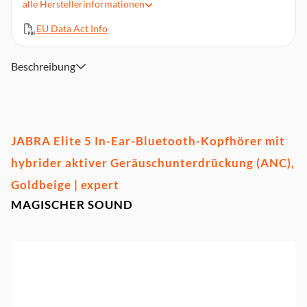
alle
Herstellerinformationen
verbundenen Endgeräten
Bis zu 28 Stunden Akku
EU Data Act Info
Beschreibung
JABRA Elite 5 In-Ear-Bluetooth-Kopfhörer mit
hybrider aktiver Geräuschunterdrückung (ANC),
Goldbeige | expert
MAGISCHER SOUND