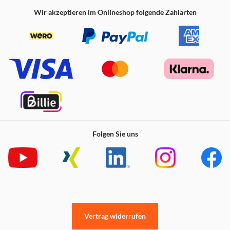
Mikrofone sind durchgängig aktiv und zwei zusätzliche
Wir akzeptieren im Onlineshop folgende Zahlarten
Mikrofone unterstützen deine Stimme, wenn es mal
windig ist.
Dank Bluetooth-Multipoint kannst du dich gleichzeitig
mit zwei Geräten verbinden, z.B. mit einem Smartphone
und einem Tablet. Und wenn du AndroidTM- oder
Windows-Anwender:in bist, kannst du mit Google Fast
Pair und Microsoft Swift Pair in Sekundenschnelle eine
Verbindung herstellen.
Mit einer Akkulaufzeit von bis zu 7 Stunden und mit bis zu
28 Stunden in Verbindung mit dem Ladecase stellen die
Bluetooth-Kopfhörer sicher, dass Ihr Tag vom ersten
Folgen Sie uns
Anruf bis zum letzten Musiktitel reibungslos verläuft. Mit
Schnellladefunktion
Präzise abgestimmte 6 mm große Lautsprecher der Jabra
Elite 5 Kopfhörer bieten ein Sounderlebnis mit
Gänsehautfeeling
Die kompakte Passform der Elite 5 In-Ear-Bluetooth-
Kopfhörer sorgt für bequemes Tragen den ganzen Tag
über. Wasser- und staubbeständig (nach Schutzart IP55)
Vertrag widerrufen
Immer freie Hände: Zugriff auf Alexa oder Google