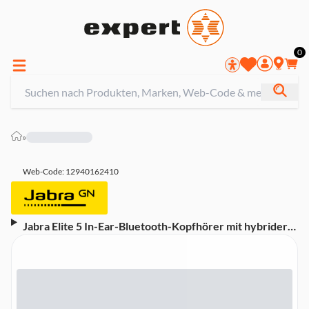
0
»
Web-Code: 12940162410
Jabra Elite 5 In-Ear-Bluetooth-Kopfhörer mit hybrider
aktiver Geräuschunterdrückung (ANC), goldbeige
(215147)