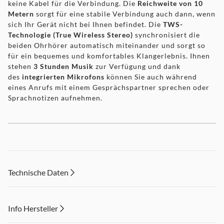
keine Kabel für die Verbindung. Die
Reichweite von 10
Metern
sorgt für eine stabile Verbindung auch dann, wenn
sich Ihr Gerät nicht bei Ihnen befindet. Die
TWS-
Technologie (True Wireless Stereo)
synchronisiert die
beiden Ohrhörer automatisch miteinander und sorgt so
für ein bequemes und komfortables Klangerlebnis. Ihnen
stehen
3 Stunden Musik
zur Verfügung und dank
des
integrierten Mikrofons
können Sie auch während
eines Anrufs mit einem Gesprächspartner sprechen oder
Sprachnotizen aufnehmen.
Überall aufladen dank Ladebasis
Technische Daten
Das
200-mAh-Case
schützt nicht nur die Ohrhörer,
sondern gibt Ihnen auch die Möglichkeit, sie ohne eine
zusätzliche Stromquelle aufzuladen. Einfach hineinlegen
Info Hersteller
und das Aufladen beginnt automatisch. Dank der
Ladebasis erhalten Sie
bis zu 12 Stunden Wiedergabezeit
.