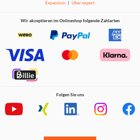
Expansion
|
Über expert
Detailliertes und farbiges Design
Wir akzeptieren im Onlineshop folgende Zahlarten
Das
Semi-in-Ear
-Design bietet Ihren Ohren optimalen
Tragekomfort. Das geradlinige, farbige Design mit
glänzenden Details macht dieses Accessoire zu einem
angenehmen Begleiter für
Freizeit
und
Beruf
.
Produktmerkmale
Folgen Sie uns
kabellos
Reichweite: 10 Meter
TWS-Technologie (True Wireless Stereo)
200-mAh-Ladecase
integriertes Mikrofon