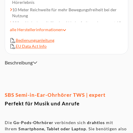
Hörerlebnis
10 Meter Reichweite für mehr Bewegungsfreiheit bei der
Nutzung
200-mAh-Ladegerät für eine Akkulaufzeit von insgesamt 12
Stunden
alle
Herstellerinformationen
3 Stunden ununterbrochene Wiedergabe mit einer einzigen
Bedienungsanleitung
Aufladung der Ohrhörer
EU Data Act Info
Touch-Bedienelemente und integriertes Mikrofon für
einfaches Musik- und Anrufmanagement
Beschreibung
1x Ladecase
1x Ladekabel
SBS Semi-in-Ear-Ohrhörer TWS | expert
Perfekt für Musik und Anrufe
Die
Go-Pods-Ohrhörer
verbinden sich
drahtlos
mit
Ihrem
Smartphone, Tablet oder Laptop
. Sie benötigen also