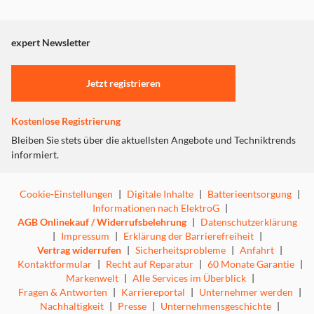
Dieser Inhalt wird aufgrund Ihrer Cookie Präferenzen nicht
Wenn auch ihr der Strom ausgeht, schließen Sie sie
angezeigt. Um diesen Inhalt anzuzeigen aktivieren Sie bitte
einfach über das
mitgelieferte USB-A-auf-USB-C-Kabel
an
"Marketing".
expert Newsletter
ein Ladegerät oder eine Powerbank an.
Einstellungen anpassen
Jetzt registrieren
Musik und Anrufe direkt über die Ohrhörer
Kostenlose Registrierung
steuern
Bleiben Sie stets über die aktuellsten Angebote und Techniktrends
informiert.
Die
Touch-Bedienelemente
an den Ohrhörern
Cookie-Einstellungen
|
Digitale Inhalte
|
Batterieentsorgung
|
ermöglichen Ihnen die maximale Kontrolle über Musik
Informationen nach ElektroG
|
und Anrufe mit einer einfachen Berührung, ohne dass Sie
AGB Onlinekauf / Widerrufsbelehrung
|
Datenschutzerklärung
das angeschlossene Gerät berühren müssen. Sie
|
Impressum
|
Erklärung der Barrierefreiheit
|
können
Ihre Musik wiedergeben/anhalten, den Song
Vertrag widerrufen
|
Sicherheitsprobleme
|
Anfahrt
|
wechseln, Anrufe annehmen/beenden/abweisen, die letzte
Kontaktformular
|
Recht auf Reparatur
|
60 Monate Garantie
|
gewählte Nummer zurückrufen
und auch
den
Markenwelt
|
Alle Services im Überblick
|
Sprachassistenten
von Google oder iOs aktivieren.
Fragen & Antworten
|
Karriereportal
|
Unternehmer werden
|
Nachhaltigkeit
|
Presse
|
Unternehmensgeschichte
|