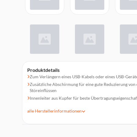
Produktdetails
Zum Verlängern eines USB-Kabels oder eines USB-Geräte
Zusätzliche Abschirmung für eine gute Reduzierung von
Störeinflüssen
Innenleiter aus Kupfer für beste Übertragungseigenscha
Robuste Stecker sowie angespritzte Zugentlastungen, me
alle
Herstellerinformationen
Datenleitungen verdrillt (twisted pairs)
Geeignet und geprüft für USB 2.0, abwärtskompatibel zu