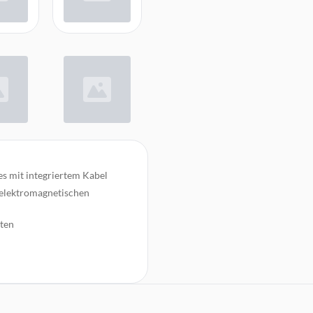
s mit integriertem Kabel
 elektromagnetischen
ften
chanisch extrem belastbar
 USB 1.1