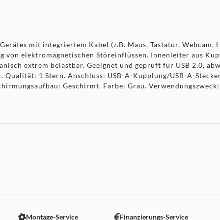
erätes mit integriertem Kabel (z.B. Maus, Tastatur, Webcam, H
g von elektromagnetischen Störeinflüssen. Innenleiter aus Kup
anisch extrem belastbar. Geeignet und geprüft für USB 2.0, ab
en:. Qualität: 1 Stern. Anschluss: USB-A-Kupplung/USB-A-Stecke
Schirmungsaufbau: Geschirmt. Farbe: Grau. Verwendungszweck:
 nicht angezeigt. Um diesen Inhalt anzuzeigen aktivieren Sie bitte
Montage-Service
Finanzierungs-Service