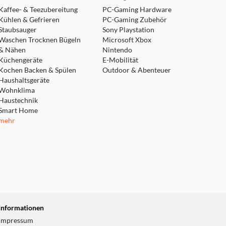
Kaffee- & Teezubereitung
PC-Gaming Hardware
Kühlen & Gefrieren
PC-Gaming Zubehör
Staubsauger
Sony Playstation
Waschen Trocknen Bügeln
Microsoft Xbox
& Nähen
Nintendo
Küchengeräte
E-Mobilität
Kochen Backen & Spülen
Outdoor & Abenteuer
Haushaltsgeräte
Wohnklima
Haustechnik
Smart Home
mehr
Informationen
Impressum