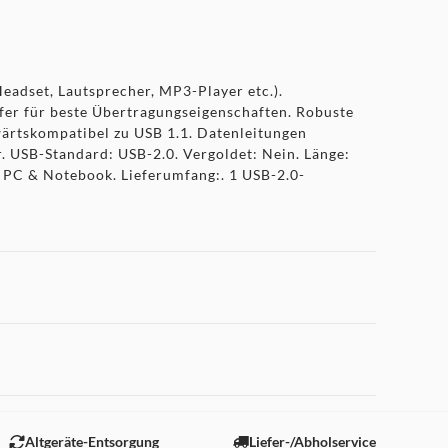
eadset, Lautsprecher, MP3-Player etc.).
fer für beste Übertragungseigenschaften. Robuste
wärtskompatibel zu USB 1.1. Datenleitungen
r. USB-Standard: USB-2.0. Vergoldet: Nein. Länge:
 PC & Notebook. Lieferumfang:. 1 USB-2.0-
 "Marketing".
Altgeräte-Entsorgung
Liefer-/Abholservice