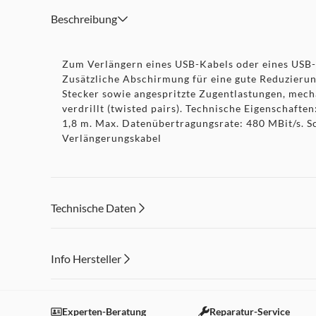
Beschreibung
Zum Verlängern eines USB-Kabels oder eines USB-G
Zusätzliche Abschirmung für eine gute Reduzierun
Stecker sowie angespritzte Zugentlastungen, mech
verdrillt (twisted pairs). Technische Eigenschaft
1,8 m. Max. Datenübertragungsrate: 480 MBit/s. 
Verlängerungskabel
Technische Daten
Info Hersteller
Dieser Inhalt wird aufgrund Ihrer Cookie Präferenzen
Einstellungen anpassen
Experten-Beratung
Reparatur-Service