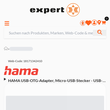
0
»
Web-Code: 18171342410
HAMA USB-OTG-Adapter, Micro-USB-Stecker - USB-
Buchse, USB 2.0, 480 Mbit/s (00200308)