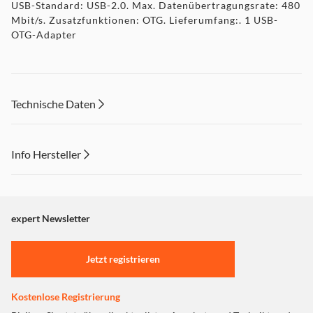
USB-Standard: USB-2.0. Max. Datenübertragungsrate: 480
Mbit/s. Zusatzfunktionen: OTG. Lieferumfang:. 1 USB-
OTG-Adapter
Technische Daten
Info Hersteller
Dieser Inhalt wird aufgrund Ihrer Cookie Präferenzen nicht
angezeigt. Um diesen Inhalt anzuzeigen aktivieren Sie bitte
"Marketing".
expert Newsletter
Einstellungen anpassen
Jetzt registrieren
Kostenlose Registrierung