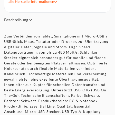
flache Geräte oder bei beengten Platzverhältnissen
alle
Herstellerinformationen
Optimierter Knickschutz durch flexible Materialien
verhindert Kabelbruch
Hochwertige Materialien und Verarbeitung gewährleisten
Beschreibung
eine exzellente Übertragungsqualität
Innenleiter aus Kupfer für schnellen Datentransfer und
beste Energieversorgung
Zum Verbinden von Tablet, Smartphone mit Micro-USB an
USB-Stick, Maus, Tastatur oder Drucker, zur Übertragung
Unterstützt USB-OTG (USB On-The-Go)
digitaler Daten, Signale und Strom. High-Speed-
Datenübertragung von bis zu 480 Mbit/s. Schlanker
Stecker eignet sich besonders gut für mobile und flache
Geräte oder bei beengten Platzverhältnissen. Optimierter
Knickschutz durch flexible Materialien verhindert
Kabelbruch. Hochwertige Materialien und Verarbeitung
gewährleisten eine exzellente Übertragungsqualität.
Innenleiter aus Kupfer für schnellen Datentransfer und
beste Energieversorgung. Unterstützt USB-OTG (USB On-
The-Go). Technische Eigenschaften:. Farbe: Schwarz.
Farbton: Schwarz. Produktbereich: PC & Notebook.
Produktlinie: Essential Line. Qualität: Essential.
Anschluss: Micro-USB-Stecker, USB-Typ-A-Kupplung.