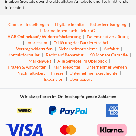
Bleiben Sie stets über die aktuellsten Angebote und Techniktrends
informiert.
Cookie-Einstellungen
|
Digitale Inhalte
|
Batterieentsorgung
|
Informationen nach ElektroG
|
AGB Onlinekauf / Widerrufsbelehrung
|
Datenschutzerklärung
|
Impressum
|
Erklärung der Barrierefreiheit
|
Vertrag widerrufen
|
Sicherheitsprobleme
|
Anfahrt
|
Kontaktformular
|
Recht auf Reparatur
|
60 Monate Garantie
|
Markenwelt
|
Alle Services im Überblick
|
Fragen & Antworten
|
Karriereportal
|
Unternehmer werden
|
Nachhaltigkeit
|
Presse
|
Unternehmensgeschichte
|
Expansion
|
Über expert
Wir akzeptieren im Onlineshop folgende Zahlarten