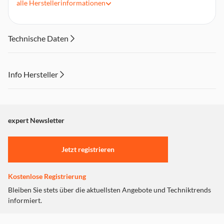
alle
Herstellerinformationen
Mit Knickschutz
Technische Daten
Info Hersteller
Dieser Inhalt wird aufgrund Ihrer Cookie Präferenzen nicht
angezeigt. Um diesen Inhalt anzuzeigen aktivieren Sie bitte
"Marketing".
expert Newsletter
Einstellungen anpassen
Jetzt registrieren
Kostenlose Registrierung
Bleiben Sie stets über die aktuellsten Angebote und Techniktrends
informiert.