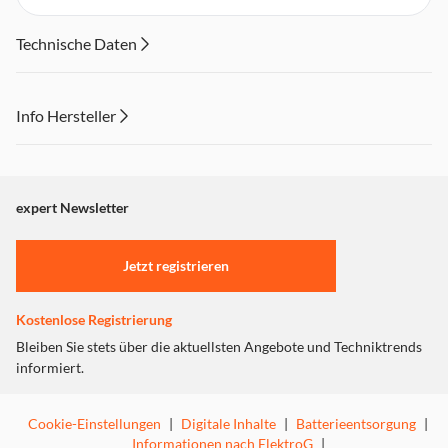
Technische Daten
Info Hersteller
Dieser Inhalt wird aufgrund Ihrer Cookie Präferenzen nicht
angezeigt. Um diesen Inhalt anzuzeigen aktivieren Sie bitte
"Marketing".
expert Newsletter
Einstellungen anpassen
Jetzt registrieren
Kostenlose Registrierung
Bleiben Sie stets über die aktuellsten Angebote und Techniktrends
informiert.
Cookie-Einstellungen
|
Digitale Inhalte
|
Batterieentsorgung
|
Informationen nach ElektroG
|