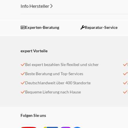
Info Hersteller
Dieser Inhalt wird aufgrund Ihrer Cookie Präferenzen
Einstellungen anpassen
Experten-Beratung
Reparatur-Service
expert Vorteile
Bei expert bezahlen Sie flexibel und sicher
Beste Beratung und Top-Services
Deutschlandweit über 400 Standorte
Bequeme Lieferung nach Hause
Folgen Sie uns