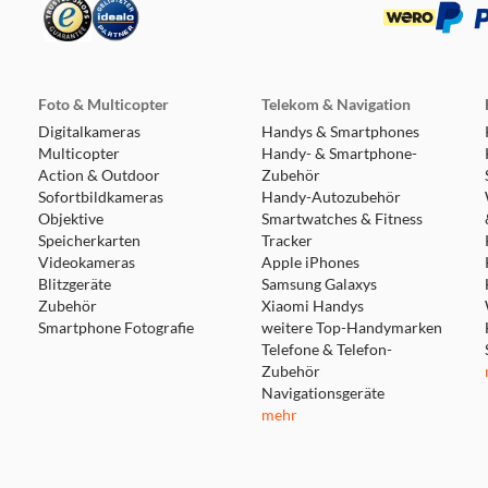
Foto & Multicopter
Telekom & Navigation
Digitalkameras
Handys & Smartphones
Multicopter
Handy- & Smartphone-
Action & Outdoor
Zubehör
Sofortbildkameras
Handy-Autozubehör
Objektive
Smartwatches & Fitness
Speicherkarten
Tracker
Videokameras
Apple iPhones
Blitzgeräte
Samsung Galaxys
Zubehör
Xiaomi Handys
Smartphone Fotografie
weitere Top-Handymarken
Telefone & Telefon-
Zubehör
Navigationsgeräte
mehr