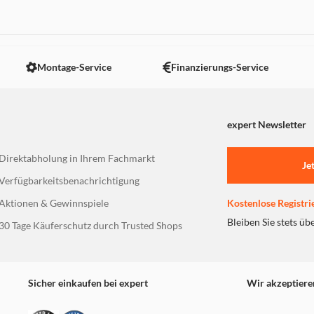
 nicht angezeigt. Um diesen Inhalt anzuzeigen aktivieren Sie bitte
Montage-Service
Finanzierungs-Service
expert Newsletter
Direktabholung in Ihrem Fachmarkt
Je
Verfügbarkeitsbenachrichtigung
Aktionen & Gewinnspiele
Kostenlose Registri
Bleiben Sie stets üb
30 Tage Käuferschutz durch Trusted Shops
Sicher einkaufen bei expert
Wir akzeptiere