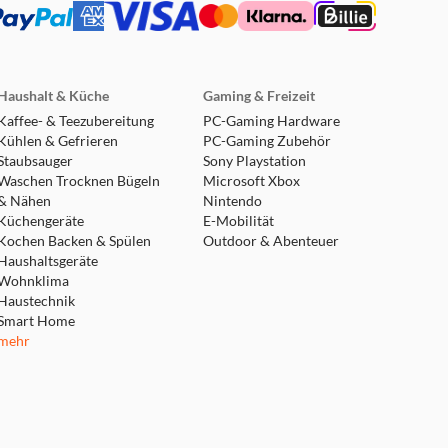
Haushalt & Küche
Gaming & Freizeit
Kaffee- & Teezubereitung
PC-Gaming Hardware
Kühlen & Gefrieren
PC-Gaming Zubehör
Staubsauger
Sony Playstation
Waschen Trocknen Bügeln
Microsoft Xbox
& Nähen
Nintendo
Küchengeräte
E-Mobilität
Kochen Backen & Spülen
Outdoor & Abenteuer
Haushaltsgeräte
Wohnklima
Haustechnik
Smart Home
mehr