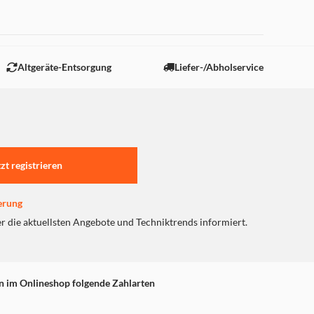
 "Marketing".
Altgeräte-Entsorgung
Liefer-/Abholservice
tzt registrieren
erung
er die aktuellsten Angebote und Techniktrends informiert.
n im Onlineshop folgende Zahlarten