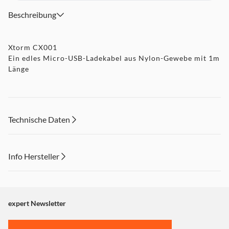
Beschreibung
Xtorm CX001
Ein edles Micro-USB-Ladekabel aus Nylon-Gewebe mit 1m
Länge
Technische Daten
Info Hersteller
Dieser Inhalt wird aufgrund Ihrer Cookie Präferenzen nicht
angezeigt. Um diesen Inhalt anzuzeigen aktivieren Sie bitte
"Marketing".
expert Newsletter
Einstellungen anpassen