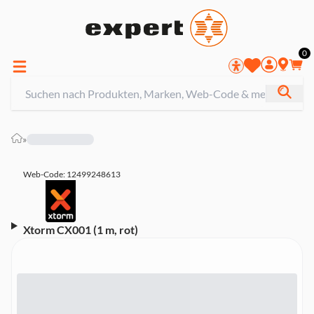
0
»
Web-Code: 12499248613
Xtorm CX001 (1 m, rot)