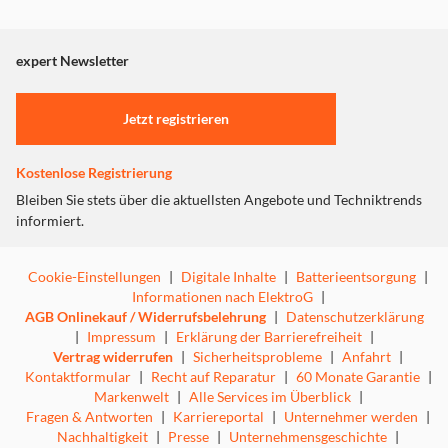
Dieser Inhalt wird aufgrund Ihrer Cookie Präferenzen nicht
angezeigt. Um diesen Inhalt anzuzeigen aktivieren Sie bitte
"Marketing".
expert Newsletter
Einstellungen anpassen
Jetzt registrieren
Kostenlose Registrierung
Bleiben Sie stets über die aktuellsten Angebote und Techniktrends
informiert.
Cookie-Einstellungen
|
Digitale Inhalte
|
Batterieentsorgung
|
Informationen nach ElektroG
|
AGB Onlinekauf / Widerrufsbelehrung
|
Datenschutzerklärung
|
Impressum
|
Erklärung der Barrierefreiheit
|
Vertrag widerrufen
|
Sicherheitsprobleme
|
Anfahrt
|
Kontaktformular
|
Recht auf Reparatur
|
60 Monate Garantie
|
Markenwelt
|
Alle Services im Überblick
|
Fragen & Antworten
|
Karriereportal
|
Unternehmer werden
|
Nachhaltigkeit
|
Presse
|
Unternehmensgeschichte
|