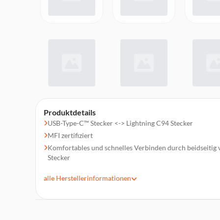
Produktdetails
USB-Type-C™ Stecker <-> Lightning C94 Stecker
MFI zertifiziert
Komfortables und schnelles Verbinden durch beidseiti
Stecker
Zum Laden und Synchronisieren von Smartphones mit Li
alle
Herstellerinformationen
Unterstützt die Datensynchronisierung