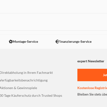
 nicht angezeigt. Um diesen Inhalt anzuzeigen aktivieren Sie bitte
Montage-Service
Finanzierungs-Service
expert Newsletter
Direktabholung in Ihrem Fachmarkt
Je
Verfügbarkeitsbenachrichtigung
Aktionen & Gewinnspiele
Kostenlose Registri
Bleiben Sie stets üb
30 Tage Käuferschutz durch Trusted Shops