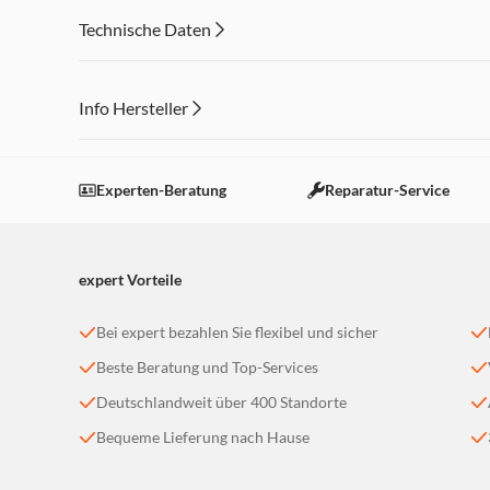
Technische Daten
Info Hersteller
Dieser Inhalt wird aufgrund Ihrer Cookie Präferenzen
Einstellungen anpassen
Experten-Beratung
Reparatur-Service
expert Vorteile
Bei expert bezahlen Sie flexibel und sicher
Beste Beratung und Top-Services
Deutschlandweit über 400 Standorte
Bequeme Lieferung nach Hause