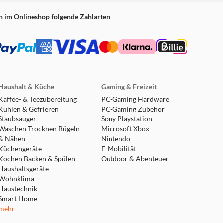
n im Onlineshop folgende Zahlarten
Haushalt & Küche
Gaming & Freizeit
Kaffee- & Teezubereitung
PC-Gaming Hardware
Kühlen & Gefrieren
PC-Gaming Zubehör
Staubsauger
Sony Playstation
Waschen Trocknen Bügeln
Microsoft Xbox
& Nähen
Nintendo
Küchengeräte
E-Mobilität
Kochen Backen & Spülen
Outdoor & Abenteuer
Haushaltsgeräte
Wohnklima
Haustechnik
Smart Home
mehr