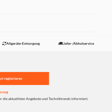
 "Marketing".
Altgeräte-Entsorgung
Liefer-/Abholservice
tzt registrieren
erung
er die aktuellsten Angebote und Techniktrends informiert.