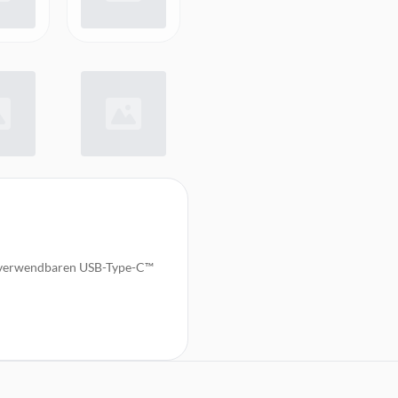
g verwendbaren USB-Type-C™
ghtning-Anschluss