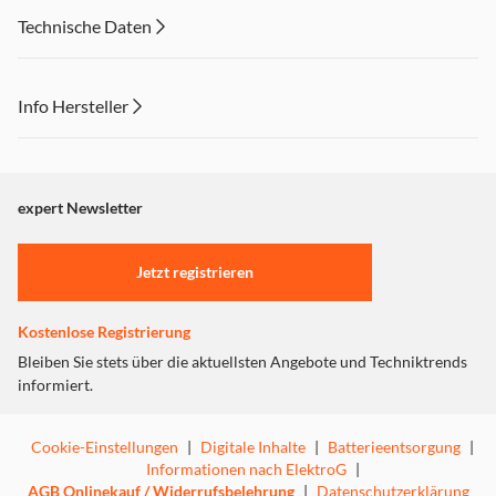
Technische Daten
Info Hersteller
Dieser Inhalt wird aufgrund Ihrer Cookie Präferenzen nicht
angezeigt. Um diesen Inhalt anzuzeigen aktivieren Sie bitte
"Marketing".
expert Newsletter
Einstellungen anpassen
Jetzt registrieren
Kostenlose Registrierung
Bleiben Sie stets über die aktuellsten Angebote und Techniktrends
informiert.
Cookie-Einstellungen
|
Digitale Inhalte
|
Batterieentsorgung
|
Informationen nach ElektroG
|
AGB Onlinekauf / Widerrufsbelehrung
|
Datenschutzerklärung