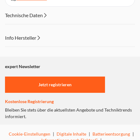
Technische Daten
Info Hersteller
Dieser Inhalt wird aufgrund Ihrer Cookie Präferenzen nicht
angezeigt. Um diesen Inhalt anzuzeigen aktivieren Sie bitte
"Marketing".
expert Newsletter
Einstellungen anpassen
Jetzt registrieren
Kostenlose Registrierung
Bleiben Sie stets über die aktuellsten Angebote und Techniktrends
informiert.
Cookie-Einstellungen
|
Digitale Inhalte
|
Batterieentsorgung
|