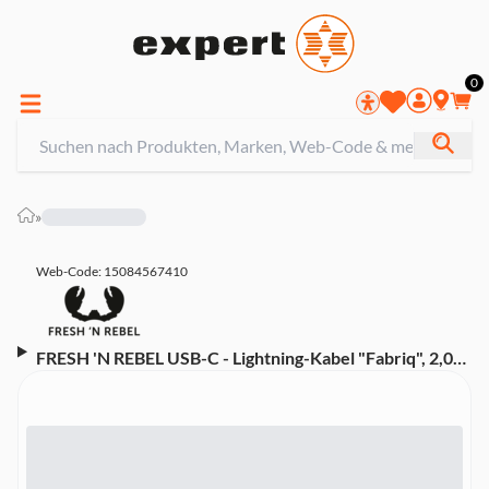
0
»
Web-Code: 15084567410
FRESH 'N REBEL USB-C - Lightning-Kabel "Fabriq", 2,0
m, Dried Green (00214992)