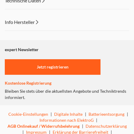
Technische Daten
Info Hersteller
Dieser Inhalt wird aufgrund Ihrer Cookie Präferenzen nicht
angezeigt. Um diesen Inhalt anzuzeigen aktivieren Sie bitte
"Marketing".
expert Newsletter
Einstellungen anpassen
Jetzt registrieren
Kostenlose Registrierung
Bleiben Sie stets über die aktuellsten Angebote und Techniktrends
informiert.
Cookie-Einstellungen
|
Digitale Inhalte
|
Batterieentsorgung
|
Informationen nach ElektroG
|
AGB Onlinekauf / Widerrufsbelehrung
|
Datenschutzerklärung
|
Impressum
|
Erklärung der Barrierefreiheit
|