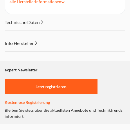
alle
Herstellerinformationen
Sehr robust und verschleißbeständig
Technische Daten
Info Hersteller
Dieser Inhalt wird aufgrund Ihrer Cookie Präferenzen nicht
angezeigt. Um diesen Inhalt anzuzeigen aktivieren Sie bitte
"Marketing".
expert Newsletter
Einstellungen anpassen
Jetzt registrieren
Kostenlose Registrierung
Bleiben Sie stets über die aktuellsten Angebote und Techniktrends
informiert.