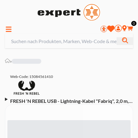
0
»
Web-Code: 15084561410
FRESH 'N REBEL USB - Lightning-Kabel "Fabriq", 2,0 m,
Smokey Pink (00215013)