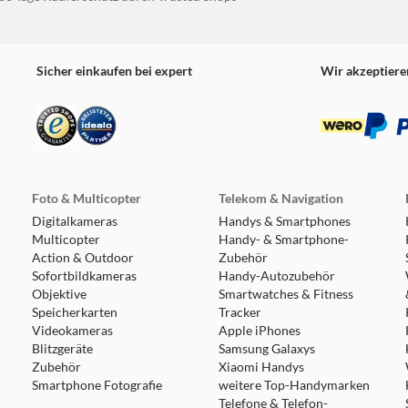
Sicher einkaufen bei expert
Wir akzeptiere
Foto & Multicopter
Telekom & Navigation
Digitalkameras
Handys & Smartphones
Multicopter
Handy- & Smartphone-
Action & Outdoor
Zubehör
Sofortbildkameras
Handy-Autozubehör
Objektive
Smartwatches & Fitness
Speicherkarten
Tracker
Videokameras
Apple iPhones
Blitzgeräte
Samsung Galaxys
Zubehör
Xiaomi Handys
Smartphone Fotografie
weitere Top-Handymarken
Telefone & Telefon-