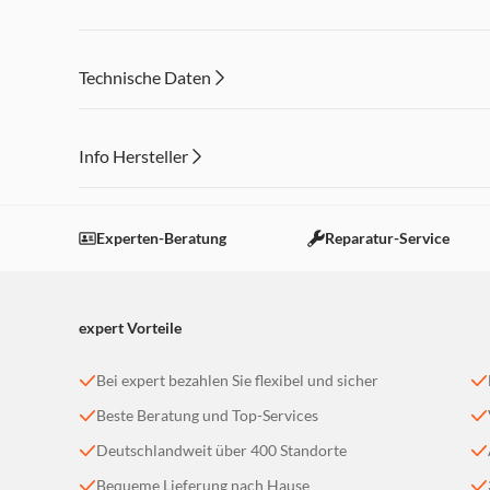
Technische Daten
Info Hersteller
Dieser Inhalt wird aufgrund Ihrer Cookie Präferenzen
Einstellungen anpassen
Experten-Beratung
Reparatur-Service
expert Vorteile
Bei expert bezahlen Sie flexibel und sicher
Beste Beratung und Top-Services
Deutschlandweit über 400 Standorte
Bequeme Lieferung nach Hause