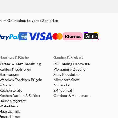
n im Onlineshop folgende Zahlarten
Haushalt & Küche
Gaming & Freizeit
Kaffee- & Teezubereitung
PC-Gaming Hardware
Kühlen & Gefrieren
PC-Gaming Zubehör
Staubsauger
Sony Playstation
Waschen Trocknen Bügeln
Microsoft Xbox
& Nähen
Nintendo
Küchengeräte
E-Mobilität
Kochen Backen & Spülen
Outdoor & Abenteuer
Haushaltsgeräte
Wohnklima
Haustechnik
Smart Home