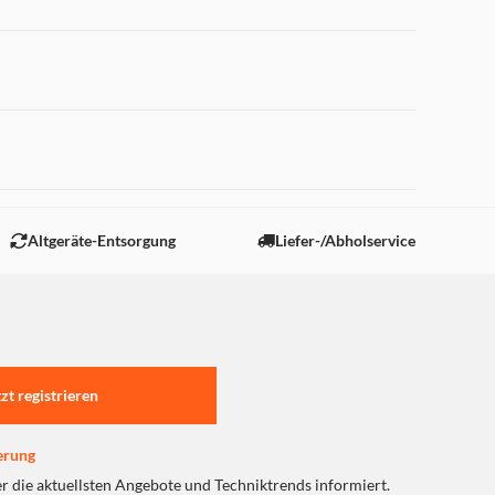
 "Marketing".
Altgeräte-Entsorgung
Liefer-/Abholservice
tzt registrieren
erung
er die aktuellsten Angebote und Techniktrends informiert.