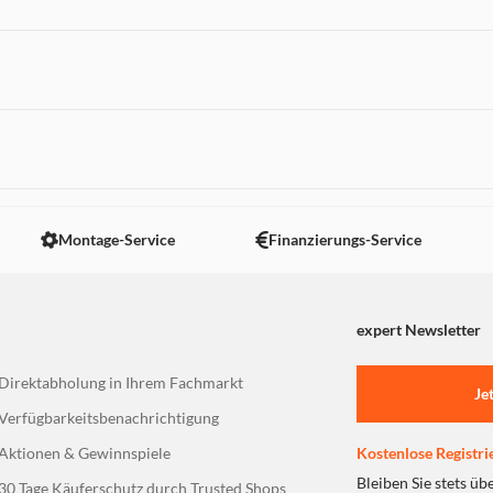
 nicht angezeigt. Um diesen Inhalt anzuzeigen aktivieren Sie bitte
Montage-Service
Finanzierungs-Service
expert Newsletter
Direktabholung in Ihrem Fachmarkt
Je
Verfügbarkeitsbenachrichtigung
Aktionen & Gewinnspiele
Kostenlose Registri
Bleiben Sie stets üb
30 Tage Käuferschutz durch Trusted Shops