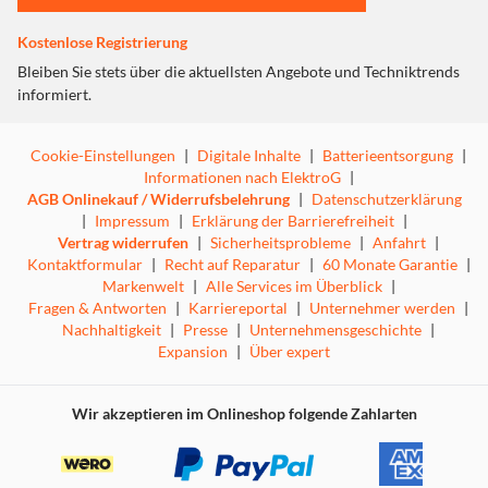
Eigenschaften:
• Für Stereolautsprecher Kabel mit zwei 2,5-mm-Adern
Kostenlose Registrierung
• Länge 20 Meter
Bleiben Sie stets über die aktuellsten Angebote und Techniktrends
informiert.
Cookie-Einstellungen
|
Digitale Inhalte
|
Batterieentsorgung
|
Informationen nach ElektroG
|
AGB Onlinekauf / Widerrufsbelehrung
|
Datenschutzerklärung
|
Impressum
|
Erklärung der Barrierefreiheit
|
Vertrag widerrufen
|
Sicherheitsprobleme
|
Anfahrt
|
Kontaktformular
|
Recht auf Reparatur
|
60 Monate Garantie
|
Markenwelt
|
Alle Services im Überblick
|
Fragen & Antworten
|
Karriereportal
|
Unternehmer werden
|
Nachhaltigkeit
|
Presse
|
Unternehmensgeschichte
|
Expansion
|
Über expert
Wir akzeptieren im Onlineshop folgende Zahlarten