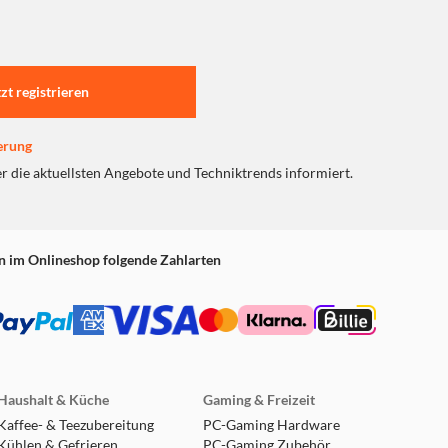
tzt registrieren
erung
er die aktuellsten Angebote und Techniktrends informiert.
n im Onlineshop folgende Zahlarten
Haushalt & Küche
Gaming & Freizeit
Kaffee- & Teezubereitung
PC-Gaming Hardware
Kühlen & Gefrieren
PC-Gaming Zubehör