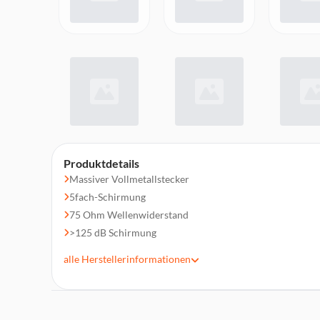
Produktdetails
Massiver Vollmetallstecker
5fach-Schirmung
75 Ohm Wellenwiderstand
>125 dB Schirmung
Made in Germany
alle
Herstellerinformationen
Inkl. abnehmbaren Mantelstromfilter
Full HD – Video
24 Karat vergoldete Kontakte