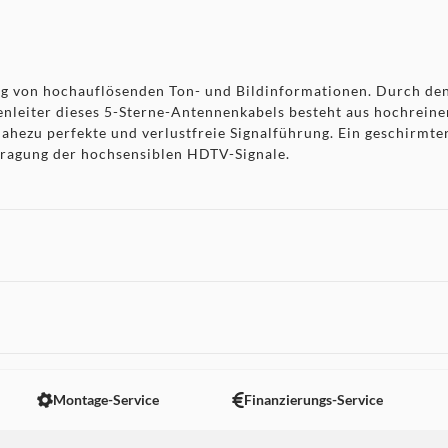
g von hochauflösenden Ton- und Bildinformationen. Durch den
enleiter dieses 5-Sterne-Antennenkabels besteht aus hochrei
hezu perfekte und verlustfreie Signalführung. Ein geschirmter
tragung der hochsensiblen HDTV-Signale.
 nicht angezeigt. Um diesen Inhalt anzuzeigen aktivieren Sie bitte
Montage-Service
Finanzierungs-Service