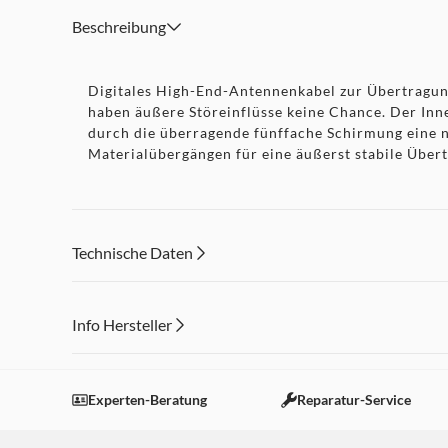
Beschreibung
Digitales High-End-Antennenkabel zur Übertragun
haben äußere Störeinflüsse keine Chance. Der Inn
durch die überragende fünffache Schirmung eine na
Materialübergängen für eine äußerst stabile Über
Technische Daten
Info Hersteller
Dieser Inhalt wird aufgrund Ihrer Cookie Präferenzen
Einstellungen anpassen
Experten-Beratung
Reparatur-Service