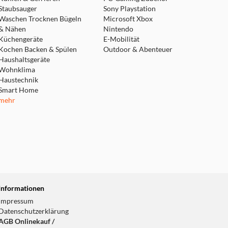
Staubsauger
Sony Playstation
Waschen Trocknen Bügeln
Microsoft Xbox
& Nähen
Nintendo
Küchengeräte
E-Mobilität
Kochen Backen & Spülen
Outdoor & Abenteuer
Haushaltsgeräte
Wohnklima
Haustechnik
Smart Home
mehr
Informationen
Impressum
Datenschutzerklärung
AGB Onlinekauf /