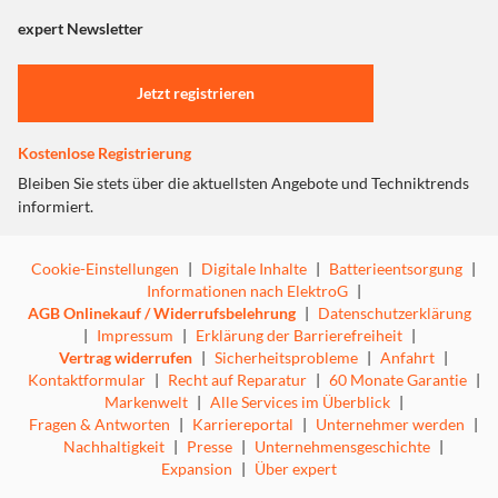
"Marketing".
expert Newsletter
Einstellungen anpassen
Jetzt registrieren
Kostenlose Registrierung
Bleiben Sie stets über die aktuellsten Angebote und Techniktrends
informiert.
Cookie-Einstellungen
|
Digitale Inhalte
|
Batterieentsorgung
|
Informationen nach ElektroG
|
AGB Onlinekauf / Widerrufsbelehrung
|
Datenschutzerklärung
|
Impressum
|
Erklärung der Barrierefreiheit
|
Vertrag widerrufen
|
Sicherheitsprobleme
|
Anfahrt
|
Kontaktformular
|
Recht auf Reparatur
|
60 Monate Garantie
|
Markenwelt
|
Alle Services im Überblick
|
Fragen & Antworten
|
Karriereportal
|
Unternehmer werden
|
Nachhaltigkeit
|
Presse
|
Unternehmensgeschichte
|
Expansion
|
Über expert