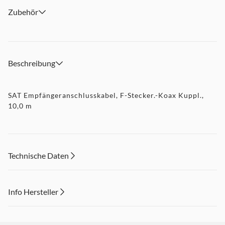
Zubehör
Beschreibung
SAT Empfängeranschlusskabel, F-Stecker.-Koax Kuppl.,
10,0 m
Technische Daten
Info Hersteller
Dieser Inhalt wird aufgrund Ihrer Cookie Präferenzen nicht
angezeigt. Um diesen Inhalt anzuzeigen aktivieren Sie bitte