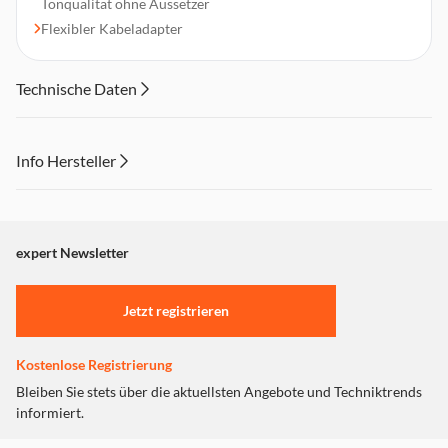
Tonqualität ohne Aussetzer
Flexibler Kabeladapter
Technische Daten
Info Hersteller
Dieser Inhalt wird aufgrund Ihrer Cookie Präferenzen nicht
angezeigt. Um diesen Inhalt anzuzeigen aktivieren Sie bitte
"Marketing".
expert Newsletter
Einstellungen anpassen
Jetzt registrieren
Kostenlose Registrierung
Bleiben Sie stets über die aktuellsten Angebote und Techniktrends
informiert.