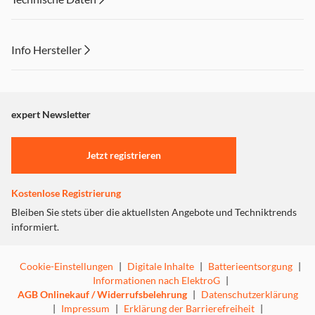
Info Hersteller
Dieser Inhalt wird aufgrund Ihrer Cookie Präferenzen nicht
angezeigt. Um diesen Inhalt anzuzeigen aktivieren Sie bitte
"Marketing".
expert Newsletter
Einstellungen anpassen
Jetzt registrieren
Kostenlose Registrierung
Bleiben Sie stets über die aktuellsten Angebote und Techniktrends
informiert.
Cookie-Einstellungen
|
Digitale Inhalte
|
Batterieentsorgung
|
Informationen nach ElektroG
|
AGB Onlinekauf / Widerrufsbelehrung
|
Datenschutzerklärung
|
Impressum
|
Erklärung der Barrierefreiheit
|