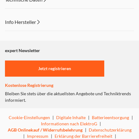
Info Hersteller
Dieser Inhalt wird aufgrund Ihrer Cookie Präferenzen nicht
angezeigt. Um diesen Inhalt anzuzeigen aktivieren Sie bitte
"Marketing".
expert Newsletter
Einstellungen anpassen
Jetzt registrieren
Kostenlose Registrierung
Bleiben Sie stets über die aktuellsten Angebote und Techniktrends
informiert.
Cookie-Einstellungen
|
Digitale Inhalte
|
Batterieentsorgung
|
Informationen nach ElektroG
|
AGB Onlinekauf / Widerrufsbelehrung
|
Datenschutzerklärung
|
Impressum
|
Erklärung der Barrierefreiheit
|