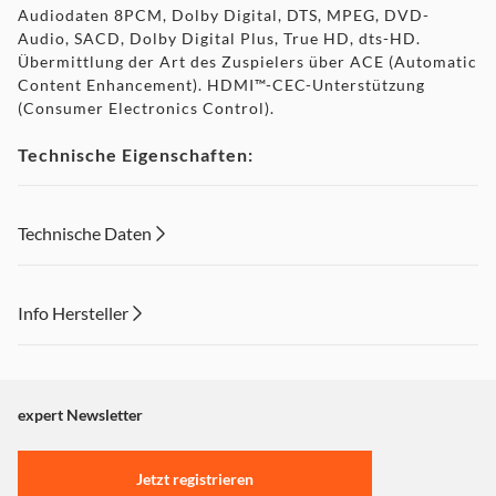
Audiodaten 8PCM, Dolby Digital, DTS, MPEG, DVD-
Audio, SACD, Dolby Digital Plus, True HD, dts-HD.
Übermittlung der Art des Zuspielers über ACE (Automatic
Content Enhancement). HDMI™-CEC-Unterstützung
(Consumer Electronics Control).
Technische Eigenschaften:
Qualität: Essential. Anschluss: HDMI™-Kupplung, HDMI™-
Stecker. Ausführung: Kompaktadapter. Besonderheit:
Technische Daten
Schwenkbar/Vergoldet. Version: High Speed mit Ethernet.
Zusatzfunktionen: HDTV-tauglich. Max. Auflösung: 4k
(4096 x 2160). Farbe: Schwarz. Farbton: Schwarz.
Produktbereich: HiFi, TV & Heimkino. Produktlinie:
Info Hersteller
Essential Line.
Lieferumfang:. 1 HDMI™-Adapter
Dieser Inhalt wird aufgrund Ihrer Cookie Präferenzen nicht
angezeigt. Um diesen Inhalt anzuzeigen aktivieren Sie bitte
"Marketing".
expert Newsletter
Einstellungen anpassen
Jetzt registrieren