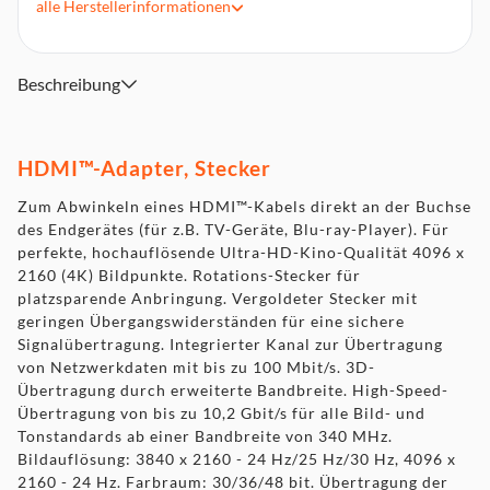
alle
Herstellerinformationen
Vergoldeter Stecker mit geringen Übergangswiderständen
für eine sichere Signalübertragung
Integrierter Kanal zur Übertragung von Netzwerkdaten mit
bis zu 100 Mbit/s
Beschreibung
3D-Übertragung durch erweiterte Bandbreite
HDMI™-Adapter, Stecker
Zum Abwinkeln eines HDMI™-Kabels direkt an der Buchse
des Endgerätes (für z.B. TV-Geräte, Blu-ray-Player). Für
perfekte, hochauflösende Ultra-HD-Kino-Qualität 4096 x
2160 (4K) Bildpunkte. Rotations-Stecker für
platzsparende Anbringung. Vergoldeter Stecker mit
geringen Übergangswiderständen für eine sichere
Signalübertragung. Integrierter Kanal zur Übertragung
von Netzwerkdaten mit bis zu 100 Mbit/s. 3D-
Übertragung durch erweiterte Bandbreite. High-Speed-
Übertragung von bis zu 10,2 Gbit/s für alle Bild- und
Tonstandards ab einer Bandbreite von 340 MHz.
Bildauflösung: 3840 x 2160 - 24 Hz/25 Hz/30 Hz, 4096 x
2160 - 24 Hz. Farbraum: 30/36/48 bit. Übertragung der