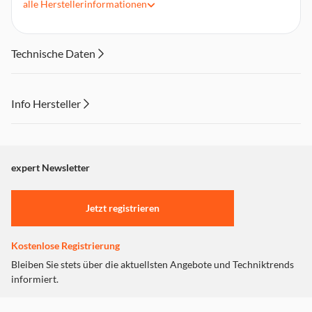
alle
Herstellerinformationen
Kompakt
Inhalt: 1 Stück
Technische Daten
Info Hersteller
Dieser Inhalt wird aufgrund Ihrer Cookie Präferenzen nicht
angezeigt. Um diesen Inhalt anzuzeigen aktivieren Sie bitte
"Marketing".
expert Newsletter
Einstellungen anpassen
Jetzt registrieren
Kostenlose Registrierung
Bleiben Sie stets über die aktuellsten Angebote und Techniktrends
informiert.