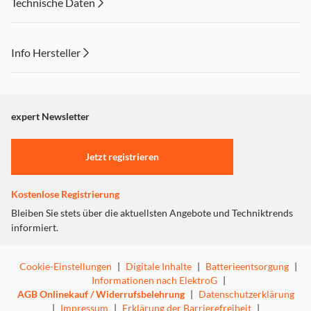
Technische Daten
Info Hersteller
Dieser Inhalt wird aufgrund Ihrer Cookie Präferenzen nicht
angezeigt. Um diesen Inhalt anzuzeigen aktivieren Sie bitte
"Marketing".
expert Newsletter
Einstellungen anpassen
Jetzt registrieren
Kostenlose Registrierung
Bleiben Sie stets über die aktuellsten Angebote und Techniktrends
informiert.
Cookie-Einstellungen
|
Digitale Inhalte
|
Batterieentsorgung
|
Informationen nach ElektroG
|
AGB Onlinekauf / Widerrufsbelehrung
|
Datenschutzerklärung
|
Impressum
|
Erklärung der Barrierefreiheit
|