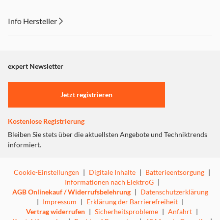
Info Hersteller
Dieser Inhalt wird aufgrund Ihrer Cookie Präferenzen nicht
angezeigt. Um diesen Inhalt anzuzeigen aktivieren Sie bitte
"Marketing".
expert Newsletter
Einstellungen anpassen
Jetzt registrieren
Kostenlose Registrierung
Bleiben Sie stets über die aktuellsten Angebote und Techniktrends
informiert.
Cookie-Einstellungen
|
Digitale Inhalte
|
Batterieentsorgung
|
Informationen nach ElektroG
|
AGB Onlinekauf / Widerrufsbelehrung
|
Datenschutzerklärung
|
Impressum
|
Erklärung der Barrierefreiheit
|
Vertrag widerrufen
|
Sicherheitsprobleme
|
Anfahrt
|