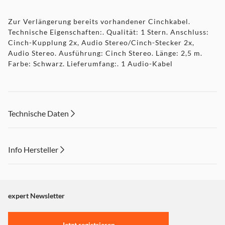
Zur Verlängerung bereits vorhandener Cinchkabel.
Technische Eigenschaften:. Qualität: 1 Stern. Anschluss:
Cinch-Kupplung 2x, Audio Stereo/Cinch-Stecker 2x,
Audio Stereo. Ausführung: Cinch Stereo. Länge: 2,5 m.
Farbe: Schwarz. Lieferumfang:. 1 Audio-Kabel
Technische Daten
Info Hersteller
Dieser Inhalt wird aufgrund Ihrer Cookie Präferenzen nicht
angezeigt. Um diesen Inhalt anzuzeigen aktivieren Sie bitte
"Marketing".
expert Newsletter
Einstellungen anpassen
Jetzt registrieren