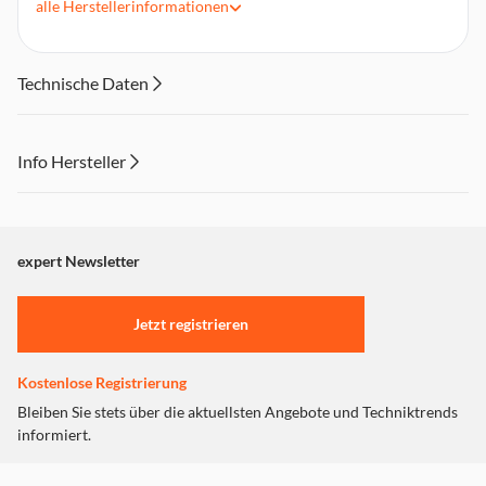
alle
Herstellerinformationen
Adern Material: Kupfer
Stecker: vergossen
Stecker Material: CuZnNi, vergoldet
Technische Daten
Kontaktoberfläche: vergoldet
Stecker Gehäuse: Metall eloxiert
Info Hersteller
Dieser Inhalt wird aufgrund Ihrer Cookie Präferenzen nicht
angezeigt. Um diesen Inhalt anzuzeigen aktivieren Sie bitte
"Marketing".
expert Newsletter
Einstellungen anpassen
Jetzt registrieren
Kostenlose Registrierung
Bleiben Sie stets über die aktuellsten Angebote und Techniktrends
informiert.