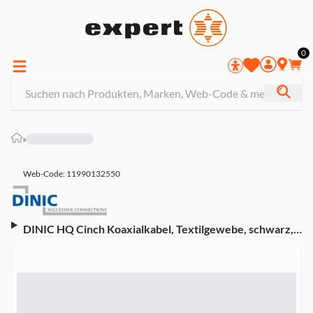
0
»
Web-Code: 11990132550
DINIC HQ Cinch Koaxialkabel, Textilgewebe, schwarz,
Cinch Stecker - Cinch Stecker, Kabeldurchm. 5,8mm,
1,5