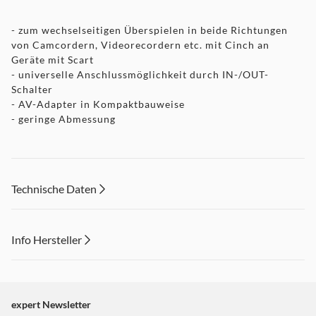
- zum wechselseitigen Überspielen in beide Richtungen
von Camcordern, Videorecordern etc. mit Cinch an
Geräte mit Scart
- universelle Anschlussmöglichkeit durch IN-/OUT-
Schalter
- AV-Adapter in Kompaktbauweise
- geringe Abmessung
Technische Daten
Info Hersteller
Dieser Inhalt wird aufgrund Ihrer Cookie Präferenzen nicht
angezeigt. Um diesen Inhalt anzuzeigen aktivieren Sie bitte
"Marketing".
expert Newsletter