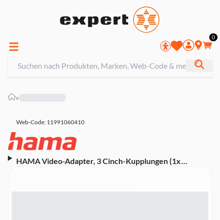
0
»
Web-Code: 11991060410
HAMA Video-Adapter, 3 Cinch-Kupplungen (1x
Video/Audio L u. R) - Scart-Stecker (00122239)