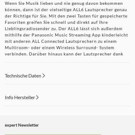
Wenn Sie Musik lieben und nie genug davon bekommen
können, dann ist der vielseitige ALL6 Lautsprecher genau
der Richtige für Sie. Mit den zwei Tasten für gespeicherte
Favoriten greifen Sie schnell und direkt auf Ihre
Lieblingsradiosender zu. Der ALL6 lässt sich außerdem
mithilfe der Panasonic Music Streaming App kinderleicht
mit anderen ALL Connected Lautsprechern zu einem
Multiroom- oder einem Wireless Surround- System
verbinden. Darüber hinaus kann der Lautsprecher dank
integriertem Bluetooth Musik von nahezu jedem Musik
Streaming Dienst empfangen.
Musik ohne Grenzen
Technische Daten
Schenken Sie Ihrer Musik die Freiheit und sich selbst
grenzenlose Flexibilität - mit ALL Connected Audio von
Panasonic. Die Produktfamilie aus Lautsprechern,
Info Hersteller
Soundbars und Micro HiFi Systemen harmoniert perfekt
untereinander und teilt Ihre Lieblingsmusik egal von
Dieser Inhalt wird aufgrund Ihrer Cookie Präferenzen nicht
welcher Quelle. So gelangt sie in jeden Raum Ihres
angezeigt. Um diesen Inhalt anzuzeigen aktivieren Sie bitte
Zuhauses. Sie können dabei entweder über jeden
Lautsprecher unterschiedliche Songs hören oder
"Marketing".
expert Newsletter
denselben Song auf allen Geräten gleichzeitig. Alles ist
Einstellungen anpassen