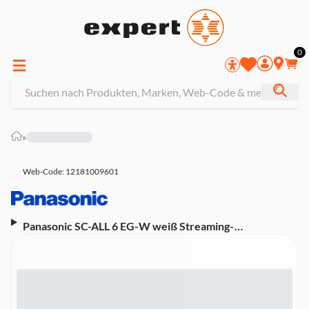
0
»
Web-Code: 12181009601
Panasonic SC-ALL 6 EG-W weiß Streaming-
Lautsprecher (App-Steuerung, WLAN, Bluetooth,
Multiroom)