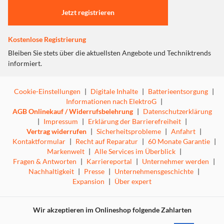
möglich!
Die Produktfamilie umfasst die Lautsprecher ALL9, ALL6,
Jetzt registrieren
ALL05 und ALL2, die All-in-One-Systeme ALL7CD und
ALL5CD, das HiFi System PMX100B, die Soundbars
Kostenlose Registrierung
ALL70T und ALL30T sowie den ALL1C Connector, mit dem
Bleiben Sie stets über die aktuellsten Angebote und Techniktrends
Sie Ihre in die Jahre gekommene HiFi Anlage aufrüsten
informiert.
können.
Jede Quelle, jederzeit und überall
Hören Sie Ihre geliebte Musik an jedem Ort - in der
Cookie-Einstellungen
|
Digitale Inhalte
|
Batterieentsorgung
|
Küche, im Badezimmer, oder sogar auf der Terrasse. Die
Informationen nach ElektroG
|
ALL Connected Audio Serie ist extrem flexibel und teilt
AGB Onlinekauf / Widerrufsbelehrung
|
Datenschutzerklärung
jede beliebige Tonquelle untereinander.
|
Impressum
|
Erklärung der Barrierefreiheit
|
Ihre Musiksammlung auf dem Smartphone, auf einer
Vertrag widerrufen
|
Sicherheitsprobleme
|
Anfahrt
|
Netzwerkfestplatte bzw. dem PC, Radio, Musik Streaming
Kontaktformular
|
Recht auf Reparatur
|
60 Monate Garantie
|
Dienste, CDs oder sogar der TV-Ton – alles wird
Markenwelt
|
Alle Services im Überblick
|
unterstützt. Die Panasonic Music Streaming App führt Sie
Fragen & Antworten
|
Karriereportal
|
Unternehmer werden
|
dabei intuitiv und bedienerfreundlich durch Ihre
Nachhaltigkeit
|
Presse
|
Unternehmensgeschichte
|
Musikvorlieben.
Expansion
|
Über expert
Klangqualität
Füllen Sie Ihr Zuhause mit der Musik, die Sie lieben.
Wir akzeptieren im Onlineshop folgende Zahlarten
Genießen Sie mit dem ALL6 Lautsprecher ein volles und
authentisches Klangerlebnis. Die digitale