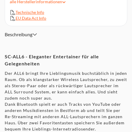
alle
Herstellerinformationen
Zwei Tasten für voreingestellte Lieblingsdienste, z. B.
Internet Radio
Technische Info
Panasonic Music Streaming App
EU Data Act Info
Liegend oder stehend aufstellbar
Maße: 248 x 131 x 155 mm, Gewicht: 2,5kg
Beschreibung
SC-ALL6 - Eleganter Entertainer für alle
Gelegenheiten
Der ALL6 bringt Ihre Lieblingsmusik buchstäblich in jeden
Raum. Ob als klangstarker Wireless Lautsprecher, zu zweit
als Stereo-Paar oder als rückwärtiger Lautsprecher im
ALL Surround System, er kann einfach alles. Und sieht
zudem noch super aus.
Dank Bluetooth spielt er auch Tracks von YouTube oder
anderen Musikdiensten in Bestform ab und teilt Sie per
Re-Streaming mit anderen ALL-Lautsprechern im ganzen
Haus. Über zwei Favoritentasten speichern Sie außerdem
bequem Ihre Lieblings-Internetradiosender.