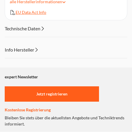
alle
Herstellerinformationen
Chassis: Papier-/Aramidfaser-Langhub-Membran (ø 200
mm)
EU Data Act Info
Technische Daten
Info Hersteller
Dieser Inhalt wird aufgrund Ihrer Cookie Präferenzen nicht
angezeigt. Um diesen Inhalt anzuzeigen aktivieren Sie bitte
"Marketing".
expert Newsletter
Einstellungen anpassen
Jetzt registrieren
Kostenlose Registrierung
Bleiben Sie stets über die aktuellsten Angebote und Techniktrends
informiert.