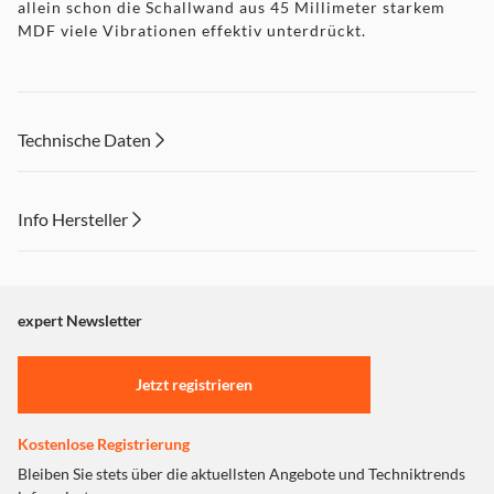
allein schon die Schallwand aus 45 Millimeter starkem
MDF viele Vibrationen effektiv unterdrückt.
Technische Daten
Info Hersteller
Dieser Inhalt wird aufgrund Ihrer Cookie Präferenzen nicht
angezeigt. Um diesen Inhalt anzuzeigen aktivieren Sie bitte
"Marketing".
expert Newsletter
Einstellungen anpassen
Jetzt registrieren
Kostenlose Registrierung
Bleiben Sie stets über die aktuellsten Angebote und Techniktrends