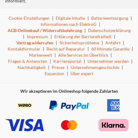
informiert.
Cookie-Einstellungen
|
Digitale Inhalte
|
Batterieentsorgung
|
Informationen nach ElektroG
|
AGB Onlinekauf / Widerrufsbelehrung
|
Datenschutzerklärung
|
Impressum
|
Erklärung der Barrierefreiheit
|
Vertrag widerrufen
|
Sicherheitsprobleme
|
Anfahrt
|
Kontaktformular
|
Recht auf Reparatur
|
60 Monate Garantie
|
Markenwelt
|
Alle Services im Überblick
|
Fragen & Antworten
|
Karriereportal
|
Unternehmer werden
|
Nachhaltigkeit
|
Presse
|
Unternehmensgeschichte
|
Expansion
|
Über expert
Wir akzeptieren im Onlineshop folgende Zahlarten