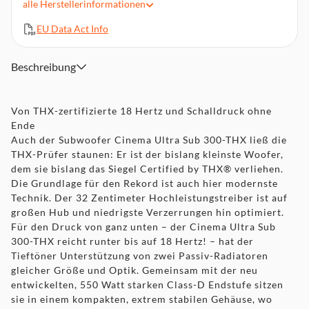
alle
Herstellerinformationen
Sehr stabiles, versteiftes MDF-Gehäuse mit besonders
resonanzarmer, 45mm starker Schallwand
EU Data Act Info
Ausgangsleistung (RMS/Max.) 550/1100 Watt
468 x 461 x 478 mm (inkl. Verstärker)
Beschreibung
32,5 kg
Von THX-zertifizierte 18 Hertz und Schalldruck ohne
Ende
Auch der Subwoofer Cinema Ultra Sub 300-THX ließ die
THX-Prüfer staunen: Er ist der bislang kleinste Woofer,
dem sie bislang das Siegel Certified by THX® verliehen.
Die Grundlage für den Rekord ist auch hier modernste
Technik. Der 32 Zentimeter Hochleistungstreiber ist auf
großen Hub und niedrigste Verzerrungen hin optimiert.
Für den Druck von ganz unten – der Cinema Ultra Sub
300-THX reicht runter bis auf 18 Hertz! – hat der
Tieftöner Unterstützung von zwei Passiv-Radiatoren
gleicher Größe und Optik. Gemeinsam mit der neu
entwickelten, 550 Watt starken Class-D Endstufe sitzen
sie in einem kompakten, extrem stabilen Gehäuse, wo