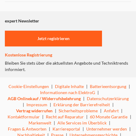
Dieser Inhalt wird aufgrund Ihrer Cookie Präferenzen nicht
Spieler genießen Sie Ihre Lieblingsstücke in bester,
angezeigt. Um diesen Inhalt anzuzeigen aktivieren Sie bitte
digitaler Klangqualität.
"Marketing".
expert Newsletter
Einstellungen anpassen
Jetzt registrieren
Kostenlose Registrierung
Bleiben Sie stets über die aktuellsten Angebote und Techniktrends
informiert.
Cookie-Einstellungen
|
Digitale Inhalte
|
Batterieentsorgung
|
Informationen nach ElektroG
|
AGB Onlinekauf / Widerrufsbelehrung
|
Datenschutzerklärung
|
Impressum
|
Erklärung der Barrierefreiheit
|
Vertrag widerrufen
|
Sicherheitsprobleme
|
Anfahrt
|
Kontaktformular
|
Recht auf Reparatur
|
60 Monate Garantie
|
Für den perfekten Klang
Markenwelt
|
Alle Services im Überblick
|
Fragen & Antworten
|
Karriereportal
|
Unternehmer werden
|
Für eine optimale Klangqualität sorgen fünf
Nachhaltigkeit
|
Presse
|
Unternehmensgeschichte
|