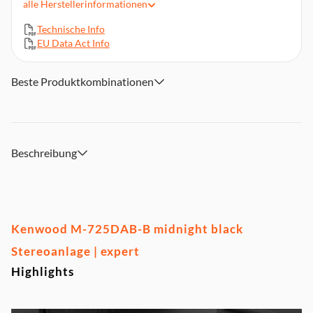
alle
Herstellerinformationen
2-Wege Bassreflex-Lautsprecher
Technische Info
Infrarot Fernbedienung zur Steuerung aller Funktionen
EU Data Act Info
2.4“ (6,1 cm) großes TFT-Farbdisplay
Beste Produktkombinationen
Beschreibung
Kenwood M-725DAB-B midnight black
Stereoanlage | expert
Highlights