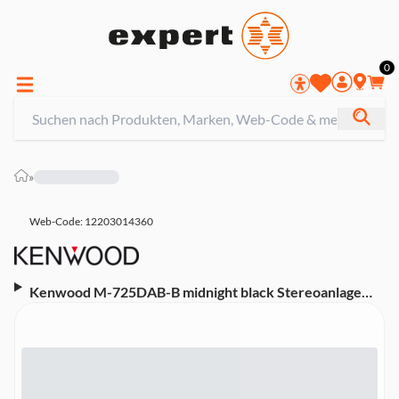
0
»
Web-Code: 12203014360
Kenwood M-725DAB-B midnight black Stereoanlage
(mit CD-Spieler, Bluetooth, DAB+, Fernbedienung)