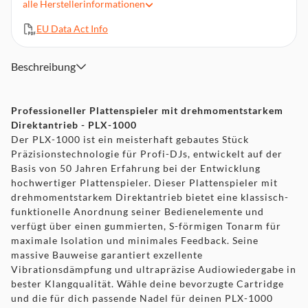
alle
Herstellerinformationen
Gummierter, S-förmiger Tonarm für maximale Isolation und
minimales Feedback
EU Data Act Info
Solide Bauweise für exzellente Vibrations-Dämpfung
Steckbare Netz-, Erdungs- und Audio-Kabel
Beschreibung
Maße (BxHxT): 453 x 159 x 353 mm, Gewicht 14,6 kg
Professioneller Plattenspieler mit drehmomentstarkem
Direktantrieb - PLX-1000
Der PLX-1000 ist ein meisterhaft gebautes Stück
Präzisionstechnologie für Profi-DJs, entwickelt auf der
Basis von 50 Jahren Erfahrung bei der Entwicklung
hochwertiger Plattenspieler. Dieser Plattenspieler mit
drehmomentstarkem Direktantrieb bietet eine klassisch-
funktionelle Anordnung seiner Bedienelemente und
verfügt über einen gummierten, S-förmigen Tonarm für
maximale Isolation und minimales Feedback. Seine
massive Bauweise garantiert exzellente
Vibrationsdämpfung und ultrapräzise Audiowiedergabe in
bester Klangqualität. Wähle deine bevorzugte Cartridge
und die für dich passende Nadel für deinen PLX-1000