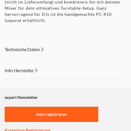
(nicht im Lieferumfang) und kombiniere ihn mit deinem
Mixer für dein ultimatives Turntable-Setup. Ganz
hervorragend für DJs ist die handgemachte PC-X10
(separat erhältlich).
Technische Daten
Info Hersteller
Dieser Inhalt wird aufgrund Ihrer Cookie Präferenzen nicht
angezeigt. Um diesen Inhalt anzuzeigen aktivieren Sie bitte
"Marketing".
expert Newsletter
Einstellungen anpassen
Jetzt registrieren
Kostenlose Registrierung