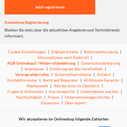
Eisenkern eingesetzt, der Rastmomente verhindert. Der
Jetzt registrieren
Zwillingsrotoraufbau vermindert die Belastung für das
Motorlager bei gleichbleibend hohem Drehmoment.
Außerdem werden minimale Vibrationen bei der Drehung
Kostenlose Registrierung
reduziert. Durch diese Eigenschaften kann sich der
Bleiben Sie stets über die aktuellsten Angebote und Techniktrends
warme, außergewöhnlich detaillierte Klang einer
informiert.
Analogschallplatte entfalten.
Cookie-Einstellungen
|
Digitale Inhalte
|
Batterieentsorgung
|
Informationen nach ElektroG
|
AGB Onlinekauf / Widerrufsbelehrung
|
Datenschutzerklärung
Hochpräzise Motorsteuerung
|
Impressum
|
Erklärung der Barrierefreiheit
|
Vertrag widerrufen
|
Sicherheitsprobleme
|
Anfahrt
|
Kontaktformular
|
Recht auf Reparatur
|
60 Monate Garantie
|
Der SL-1200G glänzt mit einem hohen Anlaufmoment und
Markenwelt
|
Alle Services im Überblick
|
überragendem Gleichlauf. Das ermöglichen sowohl der
Fragen & Antworten
|
Karriereportal
|
Unternehmer werden
|
Einsatz von Motorsteuerungstechnologien, die bei der
Nachhaltigkeit
|
Presse
|
Unternehmensgeschichte
|
Entwicklung von Blu-ray-Spielern perfektioniert wurden,
Expansion
|
Über expert
als auch das Schalten des Antriebsmodus in Abhängigkeit
von der aktuellen Motorposition.
Wir akzeptieren im Onlineshop folgende Zahlarten