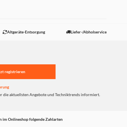
 "Marketing".
Altgeräte-Entsorgung
Liefer-/Abholservice
tzt registrieren
erung
er die aktuellsten Angebote und Techniktrends informiert.
n im Onlineshop folgende Zahlarten