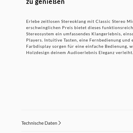
zu genießen
Erlebe zeitlosen Stereoklang mit Classic Stereo Mi
erschwinglichen Preis bietet dieses funktionsreic
Stereosystem ein umfassendes Klangerlebnis, eins
Players. Intuitive Tasten, eine Fernbedienung und 
Farbdisplay sorgen für eine einfache Bedienung, w
Holzdesign deinem Audioerlebnis Eleganz verleiht
Features
Technische Daten
Echter Stereoklang mit 2 Lautsprechern (2 x 20 
Alle Quellen,
die du brauchst: DAB+/FM-Radio, 