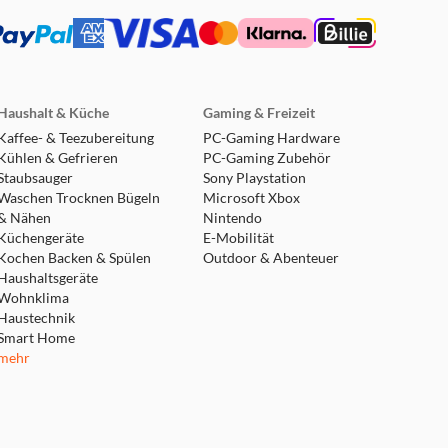
Haushalt & Küche
Gaming & Freizeit
Kaffee- & Teezubereitung
PC-Gaming Hardware
Kühlen & Gefrieren
PC-Gaming Zubehör
Staubsauger
Sony Playstation
Waschen Trocknen Bügeln
Microsoft Xbox
& Nähen
Nintendo
Küchengeräte
E-Mobilität
Kochen Backen & Spülen
Outdoor & Abenteuer
Haushaltsgeräte
Wohnklima
Haustechnik
Smart Home
mehr