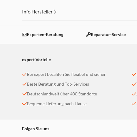
Auswahl an EQs für verschiedene Anlässe
Info Hersteller
Dieser Inhalt wird aufgrund Ihrer Cookie Präferenzen
Einstellungen anpassen
Experten-Beratung
Reparatur-Service
expert Vorteile
Bei expert bezahlen Sie flexibel und sicher
Beste Beratung und Top-Services
Deutschlandweit über 400 Standorte
Bequeme Lieferung nach Hause
Folgen Sie uns