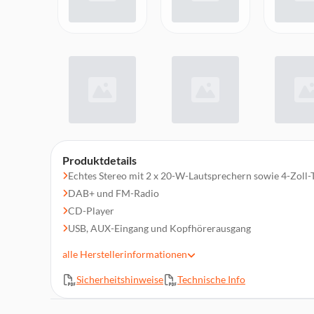
Produktdetails
Echtes Stereo mit 2 x 20-W-Lautsprechern sowie 4-Zoll-
DAB+ und FM-Radio
CD-Player
USB, AUX-Eingang und Kopfhörerausgang
Bluetooth 5.3-Konnektivität
alle
Herstellerinformationen
Helles 2,4-Zoll-TFT-Farbdisplay
Sicherheitshinweise
Technische Info
Auswahl an EQs für verschiedene Anlässe
Verpackungsinhalt: 2 passive Lautsprecher, 2 Frontgitt
Empfängereinheit, 2 Lautsprecherkabel, Netzteil (Netzst