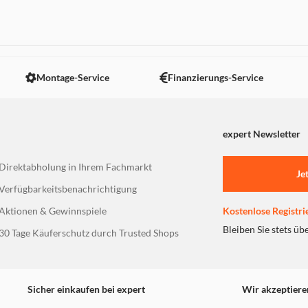
 nicht angezeigt. Um diesen Inhalt anzuzeigen aktivieren Sie bitte
Montage-Service
Finanzierungs-Service
expert Newsletter
Direktabholung in Ihrem Fachmarkt
Je
Verfügbarkeitsbenachrichtigung
Aktionen & Gewinnspiele
Kostenlose Registri
Bleiben Sie stets üb
30 Tage Käuferschutz durch Trusted Shops
Sicher einkaufen bei expert
Wir akzeptiere