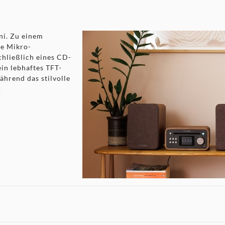
ni. Zu einem
he Mikro-
chließlich eines CD-
ein lebhaftes TFT-
ährend das stilvolle
.
W) und 4-Zoll-Tieftönern
Bluetooth, CD-Player, USB, AUX-Eingang und Kopfhörerausga