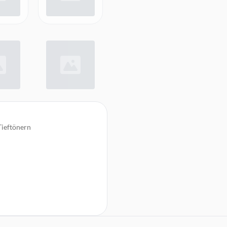
Tieftönern
erabdeckungen,
ecker, EU/UK-Stecker),