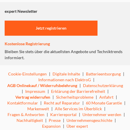
angezeigt. Um diesen Inhalt anzuzeigen aktivieren Sie bitte
"Marketing".
expert Newsletter
Einstellungen anpassen
Jetzt registrieren
Kostenlose Registrierung
Bleiben Sie stets über die aktuellsten Angebote und Techniktrends
informiert.
Cookie-Einstellungen
|
Digitale Inhalte
|
Batterieentsorgung
|
Informationen nach ElektroG
|
AGB Onlinekauf / Widerrufsbelehrung
|
Datenschutzerklärung
|
Impressum
|
Erklärung der Barrierefreiheit
|
Vertrag widerrufen
|
Sicherheitsprobleme
|
Anfahrt
|
Kontaktformular
|
Recht auf Reparatur
|
60 Monate Garantie
|
Markenwelt
|
Alle Services im Überblick
|
Fragen & Antworten
|
Karriereportal
|
Unternehmer werden
|
Nachhaltigkeit
|
Presse
|
Unternehmensgeschichte
|
Expansion
|
Über expert