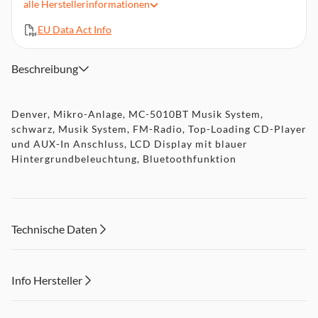
alle
Herstellerinformationen
Fernbedienung
EU Data Act Info
Beschreibung
Denver, Mikro-Anlage, MC-5010BT Musik System,
schwarz, Musik System, FM-Radio, Top-Loading CD-Player
und AUX-In Anschluss, LCD Display mit blauer
Hintergrundbeleuchtung, Bluetoothfunktion
Technische Daten
Info Hersteller
Dieser Inhalt wird aufgrund Ihrer Cookie Präferenzen nicht