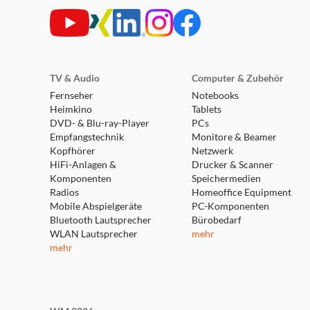
Unbegrenzter Musikgenuss durch den Zugriff auf D
Qobuz, Deezer, Napster und Amazon Music sowie UP
auf AVATON abgespielt werden. Vielfaltige Anschl
Integration eines Fernsehers für ein verbessertes 
TV & Audio
Computer & Zubehör
Fernseher
Notebooks
Heimkino
Tablets
DVD- & Blu-ray-Player
PCs
Vielfältige Bedienmöglichkeiten
Empfangstechnik
Monitore & Beamer
Kopfhörer
Netzwerk
HiFi-Anlagen &
Drucker & Scanner
Komponenten
Speichermedien
Durch die Einführung einer neuen, verbesserten B
Radios
Homeoffice Equipment
seinen zahlreichen Direktwahltasten oder über die
Mobile Abspielgeräte
PC-Komponenten
Möglichkeit der Steuerung über die sonoro audio 
Bluetooth Lautsprecher
Bürobedarf
WLAN Lautsprecher
mehr
mehr