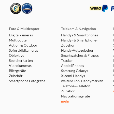
AB+, UKW, Internetradio, Podcasts, zahlreiche Streamingdienst
nP/DLNA-Funktionen. So können Lieblingsinhalte flexibel und
ussmöglichkeiten für alle Geräte, inklusive eines HDMI-ARC- A
Klangerlebnis erleichtert.
Foto & Multicopter
Telekom & Navigation
Digitalkameras
Handys & Smartphones
Multicopter
Handy- & Smartphone-
Action & Outdoor
Zubehör
Sofortbildkameras
Handy-Autozubehör
Objektive
Smartwatches & Fitness
Speicherkarten
Tracker
Videokameras
Apple iPhones
enutzerführung und einem 4 Zoll großen Display wird die Bedi
Blitzgeräte
Samsung Galaxys
 neue Fernbedienung deutlich intuitiver gestaltet. Darüber hi
Zubehör
Xiaomi Handys
App sowie die nahtlose Integration in diverse Smart-Home-Sys
Smartphone Fotografie
weitere Top-Handymarken
Telefone & Telefon-
Zubehör
Navigationsgeräte
mehr