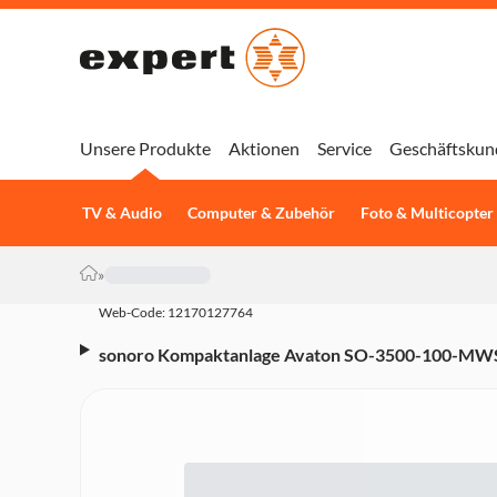
Unsere Produkte
Aktionen
Service
Geschäftskun
TV & Audio
Computer & Zubehör
Foto & Multicopter
»
Web-Code: 12170127764
sonoro Kompaktanlage Avaton SO-3500-100-MWS we
Farbdisplay, HDMI ARC, USB-A, USB-C, Optischer D
integrierter Subwoofer, FM, DAB+ Digitalradio, In