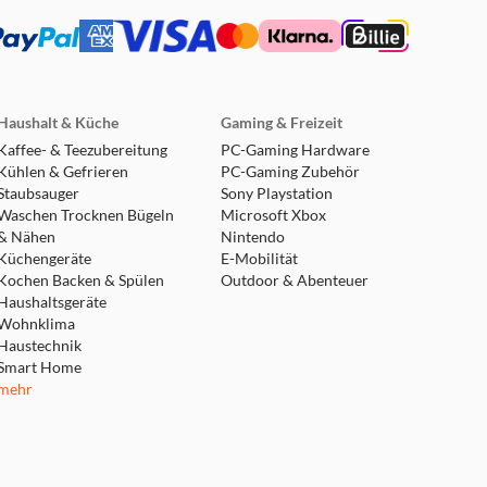
e wie Spotify, Tidal,
 in bester Qualität direkt
nschlusses, der die
Haushalt & Küche
Gaming & Freizeit
Kaffee- & Teezubereitung
PC-Gaming Hardware
Kühlen & Gefrieren
PC-Gaming Zubehör
Staubsauger
Sony Playstation
Waschen Trocknen Bügeln
Microsoft Xbox
& Nähen
Nintendo
Küchengeräte
E-Mobilität
Kochen Backen & Spülen
Outdoor & Abenteuer
enung direkt am Gerät mit
Haushaltsgeräte
naus bietet AVATON die
Wohnklima
teme.
Haustechnik
Smart Home
mehr