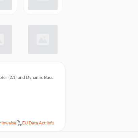
fer (2.1) und Dynamic Bass
 App, Smart Home)
 USB-C, Optischer
hinweise
EU Data Act Info
otify*, Qobuz Connect und Tidal