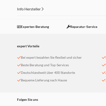
Info Hersteller
Dieser Inhalt wird aufgrund Ihrer Cookie Präferenzen
SOUND. DESIGNED
Einstellungen anpassen
Experten-Beratung
Reparatur-Service
Im Gehäuse von AVATON ist ein kraftvoller Subwo
expert Vorteile
Funktion zur optimierten Basswiedergabe sorgt das
Qualität muss sich hören, sehen und fühlen lasse
seinem modernen und zeitlosen Design überzeugt. 
Bei expert bezahlen Sie flexibel und sicher
Holzgehäuse verleiht AVATON eine edle Optik und 
Beste Beratung und Top-Services
klassische Elemente mit moderner Ästhetik und sp
entwickelt in Deutschland.
Deutschlandweit über 400 Standorte
Bequeme Lieferung nach Hause
Vielfalt in einem System vereint
Folgen Sie uns