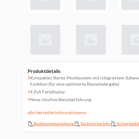
Produktdetails
Kompaktes Stereo-Musiksystem mit integriertem Subwoo
Funktion (für eine optimierte Basswiedergabe)
4 Zoll Farbdisplay
Neue intuitive Benutzerführung
Vielfältige Bedienmöglichkeiten (Gerät, Fernbedienung,
alle
Herstellerinformationen
Zahlreiche Anschlussmöglichkeiten (HDMI ARC, USB-A,
Digitaleingang, Aux-In, etc.)
Bedienungsanleitung
Technische Info
Sicherheits
Unterstützung von AirPlay*, Google Cast*, Bluetooth*, Sp
Connect