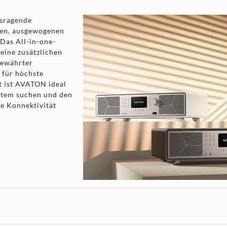
usragende
ten, ausgewogenen
Das All-in-one-
keine zusätzlichen
bewährter
 für höchste
t ist AVATON ideal
ystem suchen und den
le Konnektivität