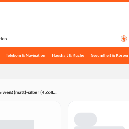
den
Telekom & Navigation
Haushalt & Küche
Gesundheit & Körper
iß (matt)-silber (4 Zoll
igitaleingang, Aux-In,
ternetradio)